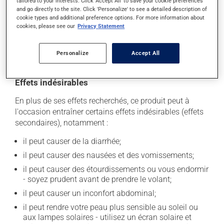
tailored to your interests. Click 'Accept All' to save your cookie preferences
magnésium ou zinc).
and go directly to the site. Click 'Personalize' to see a detailed description of
cookie types and additional preference options. For more information about
Pour maximiser son efficacité, il est préférable d'éviter
cookies, please see our
Privacy Statement
de prendre du jus d'orange durant les 4 heures
précédant la prise de ce médicament et les 4 heures
qui la suivent.
Personalize
Accept All
Effets indésirables
En plus de ses effets recherchés, ce produit peut à
l'occasion entraîner certains effets indésirables (effets
secondaires), notamment :
il peut causer de la diarrhée;
il peut causer des nausées et des vomissements;
il peut causer des étourdissements ou vous endormir
- soyez prudent avant de prendre le volant;
il peut causer un inconfort abdominal;
il peut rendre votre peau plus sensible au soleil ou
aux lampes solaires - utilisez un écran solaire et