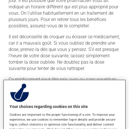
jour. Il est possible que votre pharmacien vous ait
indiqué un horaire différent qui est plus approprié pour
vous. On l'utilise habituellement en un traitement de
plusieurs jours. Pour en retirer tous les bénéfices
possibles, assurez-vous de le compléter.
Il est déconseillé de croquer ou écraser ce médicament,
car il a mauvais goût. Si vous oubliez de prendre une
dose, prenez-la dès que vous y pensez. S'il est presque
l'heure de votre dose suivante, laissez simplement
tomber la dose oubliée. Ne doublez pas la dose
suivante pour tenter de vous rattraper.
Ce médicament peut être pris avec ou sans nourriture,
sans égard aux repas ou aux collations. Il faut
toutefois éviter de prendre ce médicament avec une
collation ou un repas principalement constitué de
produits laitiers. De plus, ne prenez pas d'antiacide et
Your choices regarding cookies on this site
de multivitamine durant les 6 heures précédant la prise
Cookies are important to the proper functioning of a site. To improve your
de ce médicament et les 2 heures qui la suivent. Évitez
experience, we use cookies to remember log-in details and provide secure
aussi les suppléments de minéraux (calcium, fer,
log-in, collect statistics to optimise site functionality, and deliver content