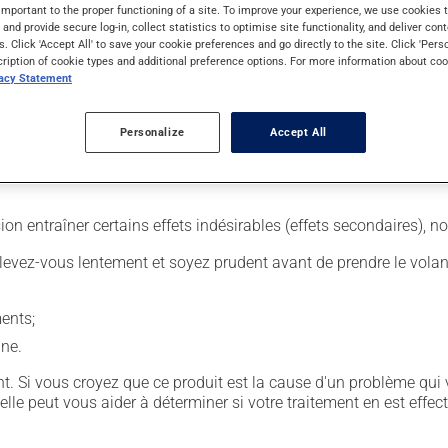
important to the proper functioning of a site. To improve your experience, we use cookie
s and provide secure log-in, collect statistics to optimise site functionality, and deliver cont
s. Click 'Accept All' to save your cookie preferences and go directly to the site. Click 'Pers
aine. Il sera ainsi pleinement efficace et vous serez soulagé plus
cription of cookie types and additional preference options. For more information about coo
vacy Statement
 est important de respecter la posologie inscrite sur l'étiquette.
ns égard aux repas ou aux collations.
Personalize
Accept All
sion entraîner certains effets indésirables (effets secondaires), 
levez-vous lentement et soyez prudent avant de prendre le volan
ents;
ine.
. Si vous croyez que ce produit est la cause d'un problème qui 
 elle peut vous aider à déterminer si votre traitement en est effec