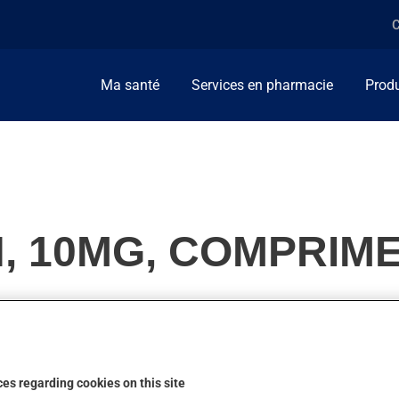
C
Ma santé
Services en pharmacie
Produ
N, 10MG, COMPRIM
es migraines. On peut sentir son action en moins d'une heure.
es regarding cookies on this site