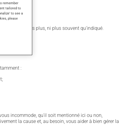
s to remember
ent tailored to
onalize' to see a
 rapidement.
kies, please
 N'en utilisez pas plus, ni plus souvent qu'indiqué.
notamment :
t;
vous incommode, qu'il soit mentionné ici ou non,
tivement la cause et, au besoin, vous aider à bien gérer la