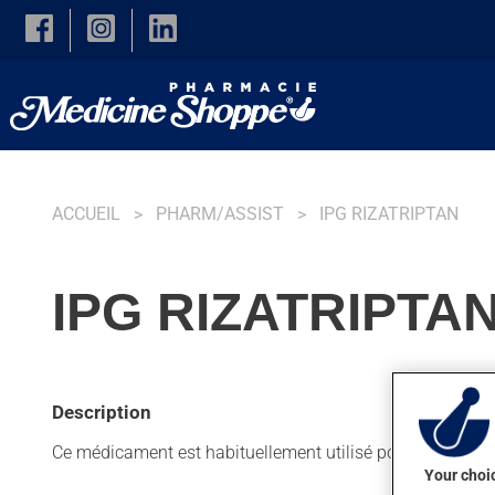
Skip to main content
ACCUEIL
PHARM/ASSIST
IPG RIZATRIPTAN
IPG RIZATRIPTA
Description
Ce médicament est habituellement utilisé pour soulager l
Your choic