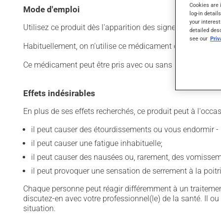
Cookies are 
Mode d'emploi
log-in detail
your interest
Utilisez ce produit dès l'apparition des signes d'une migr
detailed des
see our
Pri
Habituellement, on n'utilise ce médicament qu'au besoin. Il
Ce médicament peut être pris avec ou sans nourriture, sa
Effets indésirables
En plus de ses effets recherchés, ce produit peut à l'occa
il peut causer des étourdissements ou vous endormir - 
il peut causer une fatigue inhabituelle;
il peut causer des nausées ou, rarement, des vomissem
il peut provoquer une sensation de serrement à la poitr
Chaque personne peut réagir différemment à un traitement
discutez-en avec votre professionnel(le) de la santé. Il ou
situation.