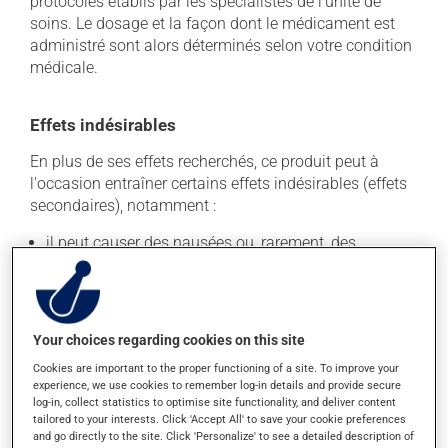
protocoles établis par les spécialistes de l'unité de
soins. Le dosage et la façon dont le médicament est
administré sont alors déterminés selon votre condition
médicale.
Effets indésirables
En plus de ses effets recherchés, ce produit peut à
l'occasion entraîner certains effets indésirables (effets
secondaires), notamment :
il peut causer des nausées ou, rarement, des
vomissements;
il peut provoquer une baisse de certains globules
blancs, ce qui peut se manifester par de la fièvre, des
frissons, des maux de gorge ou des infections -
Your choices regarding cookies on this site
contactez votre médecin si cela se produit;
Cookies are important to the proper functioning of a site. To improve your
il peut causer une baisse du taux sanguin de
experience, we use cookies to remember log-in details and provide secure
plaquettes et des saignements anormaux;
log-in, collect statistics to optimise site functionality, and deliver content
tailored to your interests. Click 'Accept All' to save your cookie preferences
il peut causer de la diarrhée;
and go directly to the site. Click 'Personalize' to see a detailed description of