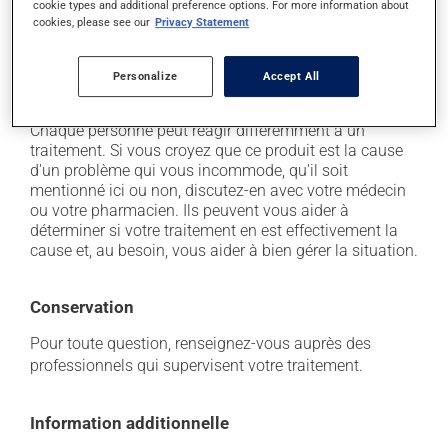
il peut provoquer de la fièvre;
cookie types and additional preference options. For more information about
cookies, please see our
Privacy Statement
il peut provoquer une baisse de certains globules
blancs, ce qui peut se manifester par de la fièvre, des
frissons, des maux de gorge ou des infections -
Personalize
Accept All
contactez votre médecin si cela se produit.
Chaque personne peut réagir différemment à un
traitement. Si vous croyez que ce produit est la cause
d'un problème qui vous incommode, qu'il soit
mentionné ici ou non, discutez-en avec votre médecin
ou votre pharmacien. Ils peuvent vous aider à
déterminer si votre traitement en est effectivement la
cause et, au besoin, vous aider à bien gérer la situation.
Conservation
Pour toute question, renseignez-vous auprès des
professionnels qui supervisent votre traitement.
Information additionnelle