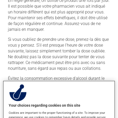
En règle générale, on utilise ce produit une fois par jour.
Il est possible que votre pharmacien vous ait indiqué
un horaire différent qui est plus approprié pour vous.
Pour maintenir ses effets bénéfiques, il doit être utilisé
de façon régulière et continue. Assurez-vous de ne
jamais en manquer.
Si vous oubliez de prendre une dose, prenez-la dès que
vous y pensez. S'il est presque l'heure de votre dose
suivante, laissez simplement tomber la dose oubliée.
Ne doublez pas la dose suivante pour tenter de vous
rattraper. Ce médicament peut être pris avec ou sans
nourriture, sans égard aux repas ou aux collations.
Évitez la consommation excessive d'alcool durant le
traitement.
Effets indésirables
Your choices regarding cookies on this site
En plus de ses effets recherchés, ce produit peut à
Cookies are important to the proper functioning of a site. To improve your
l'occasion entraîner certains effets indésirables (effets
experience, we use cookies to remember log-in details and provide secure