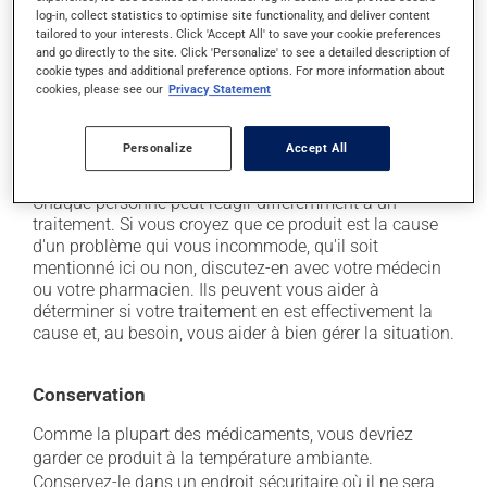
secondaires), notamment :
log-in, collect statistics to optimise site functionality, and deliver content
tailored to your interests. Click 'Accept All' to save your cookie preferences
il peut causer des maux de tête;
and go directly to the site. Click 'Personalize' to see a detailed description of
cookie types and additional preference options. For more information about
il peut causer de la diarrhée;
cookies, please see our
Privacy Statement
il peut causer des nausées ou, rarement, des
vomissements;
Personalize
Accept All
il peut causer des douleurs musculaires.
Chaque personne peut réagir différemment à un
traitement. Si vous croyez que ce produit est la cause
d'un problème qui vous incommode, qu'il soit
mentionné ici ou non, discutez-en avec votre médecin
ou votre pharmacien. Ils peuvent vous aider à
déterminer si votre traitement en est effectivement la
cause et, au besoin, vous aider à bien gérer la situation.
Conservation
Comme la plupart des médicaments, vous devriez
garder ce produit à la température ambiante.
Conservez-le dans un endroit sécuritaire où il ne sera