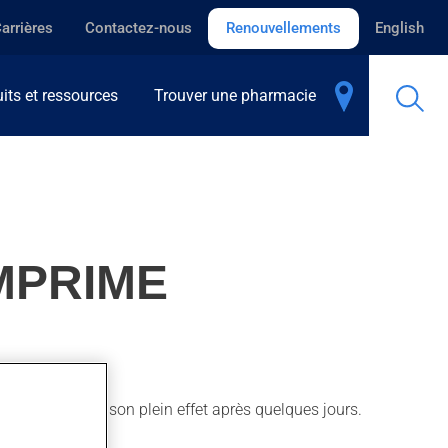
arrières
Contactez-nous
Renouvellements
English
its et ressources
Trouver une pharmacie
MPRIME
ons. Il produit son plein effet après quelques jours.