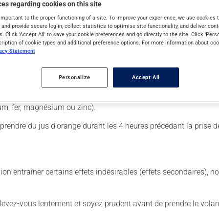
es regarding cookies on this site
important to the proper functioning of a site. To improve your experience, we use cookie
s and provide secure log-in, collect statistics to optimise site functionality, and deliver cont
 Il est possible que votre pharmacien vous ait indiqué un horaire d
s. Click 'Accept All' to save your cookie preferences and go directly to the site. Click 'Pers
n retirer tous les bénéfices possibles, assurez-vous de le complé
cription of cookie types and additional preference options. For more information about coo
vacy Statement
r il a mauvais goût. Si vous oubliez une dose, et qu'il reste plu
er de vous rattraper.
Personalize
Accept All
s égard aux repas ou aux collations. Il faut toutefois éviter d
e prenez pas d'antiacide ou de multivitamine durant les 6 heures 
um, fer, magnésium ou zinc).
de prendre du jus d'orange durant les 4 heures précédant la prise 
sion entraîner certains effets indésirables (effets secondaires), 
levez-vous lentement et soyez prudent avant de prendre le volan