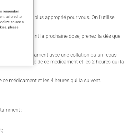
s to remember
ent tailored to
ifférent qui est plus approprié pour vous. On l'utilise
onalize' to see a
ter.
kies, please
s de 6 heures avant la prochaine dose, prenez-la dès que
e prendre ce médicament avec une collation ou un repas
précédant la prise de ce médicament et les 2 heures qui la
de ce médicament et les 4 heures qui la suivent.
notamment :
t;