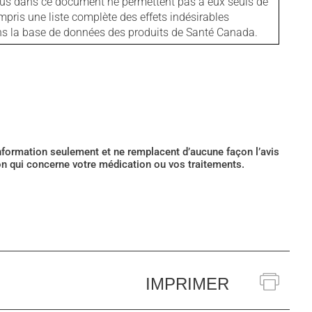
tenus dans ce document ne permettent pas à eux seuls de
mpris une liste complète des effets indésirables
ans la base de données des produits de Santé Canada.
’information seulement et ne remplacent d’aucune façon l’avis
ion qui concerne votre médication ou vos traitements.
IMPRIMER