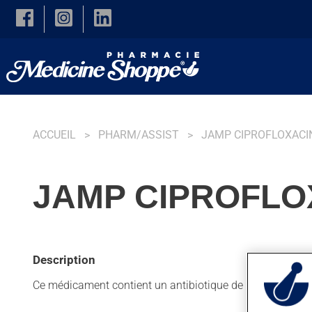
Skip to main content
ACCUEIL
PHARM/ASSIST
JAMP CIPROFLOXACI
JAMP CIPROFLO
Description
Ce médicament contient un antibiotique de la famille des q