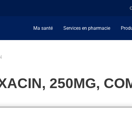
C
Ma santé
Services en pharmacie
Produ
N
XACIN, 250MG, CO
uinolones. Habituellement, on l'utilise pour combattre les infecti