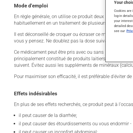
Your choic
Mode d'emploi
Cookies are 
log-in detail
En règle générale, on utilise ce produit deux fois par jour.
your interest
habituellement en un traitement de plusieurs jours. Pour e
detailed des
see our
Pri
Il est déconseillé de croquer ou écraser ce médicament, ca
vous y pensez. Ne doublez pas la dose suivante pour tent
Ce médicament peut être pris avec ou sans nourriture, san
principalement constitué de produits laitiers. De plus, n
suivent. Évitez aussi les suppléments de minéraux (calci
Pour maximiser son efficacité, il est préférable d'éviter 
Effets indésirables
En plus de ses effets recherchés, ce produit peut à l'occa
il peut causer de la diarrhée;
il peut causer des étourdissements ou vous endormir - 
il peut causer un inconfort abdominal;