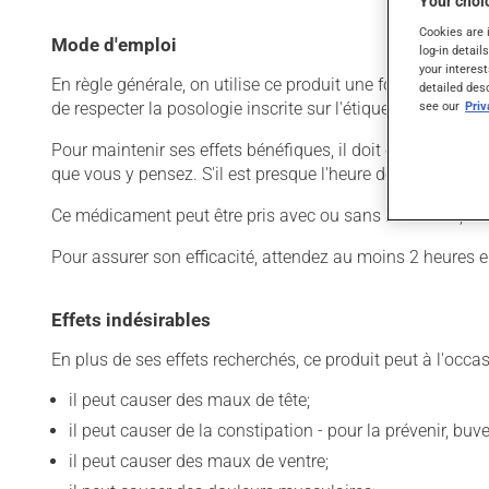
Your choic
Cookies are 
Mode d'emploi
log-in detail
your interest
En règle générale, on utilise ce produit une fois par jour.
detailed des
see our
Pri
de respecter la posologie inscrite sur l'étiquette. N'en uti
Pour maintenir ses effets bénéfiques, il doit être utilisé
que vous y pensez. S'il est presque l'heure de votre dose
Ce médicament peut être pris avec ou sans nourriture, sa
Pour assurer son efficacité, attendez au moins 2 heures e
Effets indésirables
En plus de ses effets recherchés, ce produit peut à l'occa
il peut causer des maux de tête;
il peut causer de la constipation - pour la prévenir, bu
il peut causer des maux de ventre;