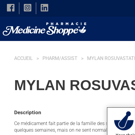
Skip to main content
ACCUEIL
PHARM/ASSIST
MYLAN ROSUVASTAT
MYLAN ROSUVAS
Description
Ce médicament fait partie de la famille des statines. Habitu
quelques semaines, mais on ne sent normalement pas so