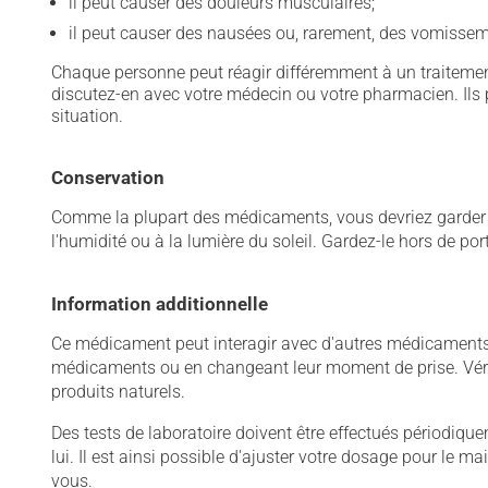
il peut causer des douleurs musculaires;
il peut causer des nausées ou, rarement, des vomissem
Chaque personne peut réagir différemment à un traitement
discutez-en avec votre médecin ou votre pharmacien. Ils p
situation.
Conservation
Comme la plupart des médicaments, vous devriez garder ce
l'humidité ou à la lumière du soleil. Gardez-le hors de po
Information additionnelle
Ce médicament peut interagir avec d'autres médicaments o
médicaments ou en changeant leur moment de prise. Vérif
produits naturels.
Des tests de laboratoire doivent être effectués périodiqueme
lui. Il est ainsi possible d'ajuster votre dosage pour le 
vous.