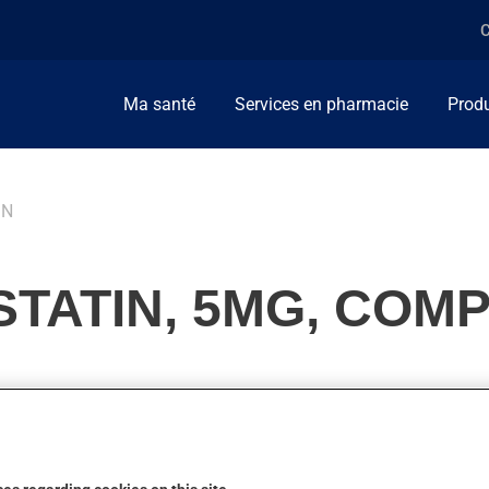
C
Ma santé
Services en pharmacie
Produ
IN
TATIN, 5MG, COM
ellement, on l'utilise pour diminuer les gras dans le sang (cholest
n action.