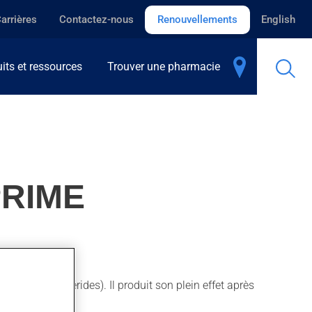
arrières
Contactez-nous
Renouvellements
English
its et ressources
Trouver une pharmacie
PRIME
érol / triglycérides). Il produit son plein effet après