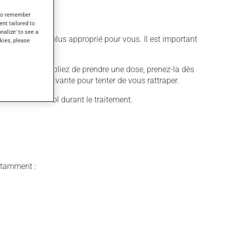
s to remember
ent tailored to
onalize' to see a
ifférent qui est plus approprié pour vous. Il est important
kies, please
quer. Si vous oubliez de prendre une dose, prenez-la dès
 pas la dose suivante pour tenter de vous rattraper.
cessive d'alcool durant le traitement.
notamment :