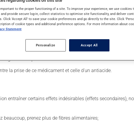
es regarding cookies on this site
important to the proper functioning of a site. To improve your experience, we use cookie
s and provide secure log-in, collect statistics to optimise site functionality, and deliver cont
s. Click 'Accept All' to save your cookie preferences and go directly to the site. Click 'Pers
 Il est possible que votre pharmacien vous ait indiqué un horaire d
cription of cookie types and additional preference options. For more information about coo
vacy Statement
lisez pas plus, ni plus souvent qu'indiqué.
 de façon régulière et continue. Assurez-vous de ne jamais en man
Personalize
Accept All
 suivante, laissez simplement tomber la dose oubliée. Ne doublez
ns égard aux repas ou aux collations. Évitez la consommation ex
ntre la prise de ce médicament et celle d'un antiacide.
sion entraîner certains effets indésirables (effets secondaires), 
vez beaucoup, prenez plus de fibres alimentaires;