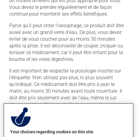
un horaire différent qui est plus approprié pour vous.
Vous devez le prendre régulièrement et de façon
continue pour maintenir ses effets bénéfiques.
Parce qu'il peut irriter l'oesophage, ce produit doit être
avalé avec un grand verre d'eau. De plus, vous devez
éviter de vous coucher pour au moins 30 minutes
après la prise. Il est déconseillé de couper, croquer ou
écraser ce médicament, car il peut être irritant pour la
bouche et les voies digestives.
Il est important de respecter la posologie inscrite sur
l'étiquette. N'en utilisez pas plus, ni plus souvent
qu'indiqué. Ce médicament doit être pris à jeun le
matin, au moins 30 minutes avant toute nourriture. Il
doit être pris seulement avec de l'eau, même le jus
d'orange et le café peuvent diminuer son absorption.
Pour assurer son efficacité, ne le prenez pas en même
temps que du lait ou des produits laitiers, un antiacide
ou un supplément de minéraux (calcium, fer,
Your choices regarding cookies on this site
magnésium ou zinc). Attendez au moins 30 minutes