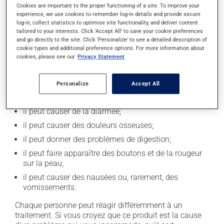
Cookies are important to the proper functioning of a site. To improve your
après la prise du médicament.
experience, we use cookies to remember log-in details and provide secure
log-in, collect statistics to optimise site functionality, and deliver content
tailored to your interests. Click 'Accept All' to save your cookie preferences
Effets indésirables
and go directly to the site. Click 'Personalize' to see a detailed description of
cookie types and additional preference options. For more information about
En plus de ses effets recherchés, ce produit peut à
cookies, please see our
Privacy Statement
l'occasion entraîner certains effets indésirables (effets
secondaires), notamment :
Personalize
Accept All
il peut causer des maux de tête;
il peut causer de la diarrhée;
il peut causer des douleurs osseuses;
il peut donner des problèmes de digestion;
il peut faire apparaître des boutons et de la rougeur
sur la peau;
il peut causer des nausées ou, rarement, des
vomissements.
Chaque personne peut réagir différemment à un
traitement. Si vous croyez que ce produit est la cause