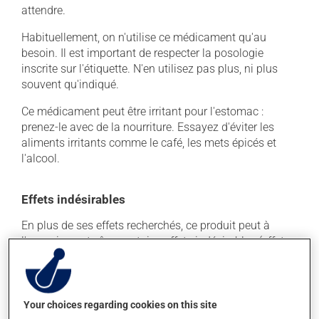
attendre.
Habituellement, on n'utilise ce médicament qu'au
besoin. Il est important de respecter la posologie
inscrite sur l'étiquette. N'en utilisez pas plus, ni plus
souvent qu'indiqué.
Ce médicament peut être irritant pour l'estomac :
prenez-le avec de la nourriture. Essayez d'éviter les
aliments irritants comme le café, les mets épicés et
l'alcool.
Effets indésirables
En plus de ses effets recherchés, ce produit peut à
l'occasion entraîner certains effets indésirables (effets
secondaires), notamment :
il peut causer des maux de tête;
il peut donner des problèmes de digestion;
Your choices regarding cookies on this site