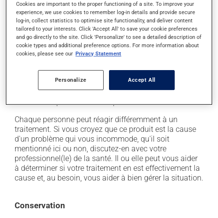
il peut causer des étourdissements - levez-vous
Cookies are important to the proper functioning of a site. To improve your
lentement et soyez prudent avant de prendre le
experience, we use cookies to remember log-in details and provide secure
log-in, collect statistics to optimise site functionality, and deliver content
volant;
tailored to your interests. Click 'Accept All' to save your cookie preferences
il peut faire augmenter la pression artérielle;
and go directly to the site. Click 'Personalize' to see a detailed description of
cookie types and additional preference options. For more information about
il peut causer des nausées ou, rarement, des
cookies, please see our
Privacy Statement
vomissements;
il peut rendre votre peau plus sensible aux rayons UV
Personalize
Accept All
(p. ex. soleil, cabine de bronzage) - évitez le plus
possible de vous exposer aux rayons UV et protégez-
vous lorsque vous vous exposez au soleil.
Chaque personne peut réagir différemment à un
traitement. Si vous croyez que ce produit est la cause
d'un problème qui vous incommode, qu'il soit
mentionné ici ou non, discutez-en avec votre
professionnel(le) de la santé. Il ou elle peut vous aider
à déterminer si votre traitement en est effectivement la
cause et, au besoin, vous aider à bien gérer la situation.
Conservation