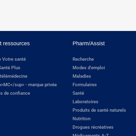
et ressources
Pharm/Assist
e Votre santé
Recherche
Santé Plus
Modes d'emploi
 télémédecine
Maladies
p>MC</sup> - marque privée
Formulaires
s de confiance
Santé
Laboratoires
Produits de santé naturels
Nutrition
Drogues récréatives
Médicaments A-Z