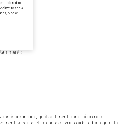
ent tailored to
onalize' to see a
kies, please
nté.
notamment :
vous incommode, qu'il soit mentionné ici ou non,
vement la cause et, au besoin, vous aider à bien gérer la