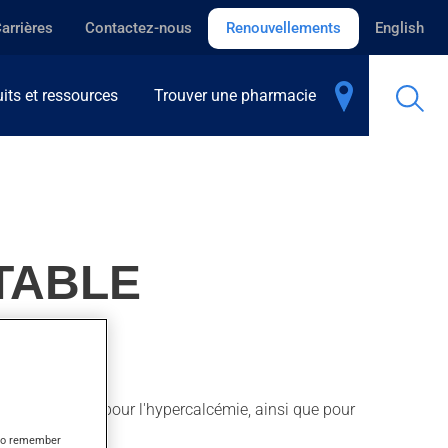
arrières
Contactez-nous
Renouvellements
English
its et ressources
Trouver une pharmacie
TABLE
adie de Paget, pour l'hypercalcémie, ainsi que pour
s to remember