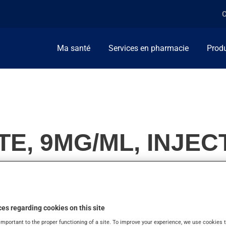
C
Ma santé
Services en pharmacie
Produ
E, 9MG/ML, INJEC
'un traitement de chimiothérapie. On l'emploie aussi pour la mal
es regarding cookies on this site
ues jours.
important to the proper functioning of a site. To improve your experience, we use cookie