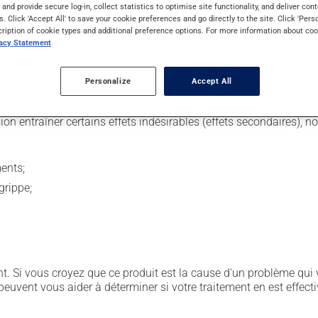
s and provide secure log-in, collect statistics to optimise site functionality, and deliver cont
s. Click 'Accept All' to save your cookie preferences and go directly to the site. Click 'Pers
cription of cookie types and additional preference options. For more information about coo
vacy Statement
intraveineuse sur quelques heures, par des professionnels de la sa
Personalize
Accept All
sion entraîner certains effets indésirables (effets secondaires), 
ents;
grippe;
. Si vous croyez que ce produit est la cause d'un problème qui 
euvent vous aider à déterminer si votre traitement en est effecti