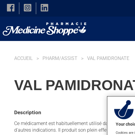
Skip to main content
ACCUEIL
PHARM/ASSIST
VAL PAMIDRONATE
VAL PAMIDRONAT
Description
Ce médicament est habituellement utilisé dans le cadre d
Your choic
d'autres indications. Il produit son plein effet après quelq
Cookies are 