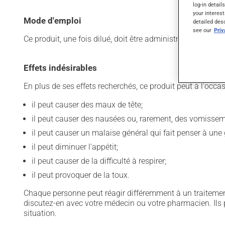
log-in detail
your interest
Mode d'emploi
detailed des
see our
Pri
Ce produit, une fois dilué, doit être administré par voie 
Effets indésirables
En plus de ses effets recherchés, ce produit peut à l'occa
il peut causer des maux de tête;
il peut causer des nausées ou, rarement, des vomissem
il peut causer un malaise général qui fait penser à une 
il peut diminuer l'appétit;
il peut causer de la difficulté à respirer;
il peut provoquer de la toux.
Chaque personne peut réagir différemment à un traitement
discutez-en avec votre médecin ou votre pharmacien. Ils p
situation.