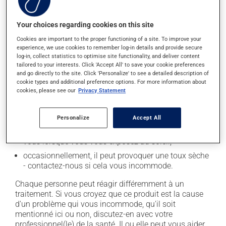
l'occasion entraîner certains effets indésirables (effets
secondaires), notamment :
Your choices regarding cookies on this site
il peut causer des maux de tête;
Cookies are important to the proper functioning of a site. To improve your
il peut causer de la diarrhée;
experience, we use cookies to remember log-in details and provide secure
log-in, collect statistics to optimise site functionality, and deliver content
il peut causer des étourdissements - levez-vous
tailored to your interests. Click 'Accept All' to save your cookie preferences
lentement et soyez prudent avant de prendre le
and go directly to the site. Click 'Personalize' to see a detailed description of
volant;
cookie types and additional preference options. For more information about
cookies, please see our
Privacy Statement
il peut causer une fatigue inhabituelle;
il peut rendre votre peau plus sensible aux rayons UV
Personalize
Accept All
(p. ex. soleil, cabine de bronzage) - évitez le plus
possible de vous exposer aux rayons UV et protégez-
vous lorsque vous vous exposez au soleil;
occasionnellement, il peut provoquer une toux sèche
- contactez-nous si cela vous incommode.
Chaque personne peut réagir différemment à un
traitement. Si vous croyez que ce produit est la cause
d'un problème qui vous incommode, qu'il soit
mentionné ici ou non, discutez-en avec votre
professionnel(le) de la santé. Il ou elle peut vous aider