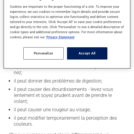
votre médicament.
Cookies are important to the proper functioning of a site. To improve your
experience, we use cookies to remember log-in details and provide secure
log-in, collect statistics to optimise site functionality, and deliver content
tailored to your interests. Click 'Accept All' to save your cookie preferences
Effets indésirables
and go directly to the site. Click 'Personalize' to see a detailed description of
cookie types and additional preference options. For more information about
En plus de ses effets recherchés, ce produit peut à
cookies, please see our
Privacy Statement
l'occasion entraîner certains effets indésirables (effets
secondaires), notamment :
Personalize
Accept All
il peut causer des maux de tête;
il peut causer une irritation ou une congestion du
nez;
il peut donner des problèmes de digestion;
il peut causer des étourdissements - levez-vous
lentement et soyez prudent avant de prendre le
volant;
il peut causer une rougeur au visage;
il peut modifier temporairement la perception des
couleurs.