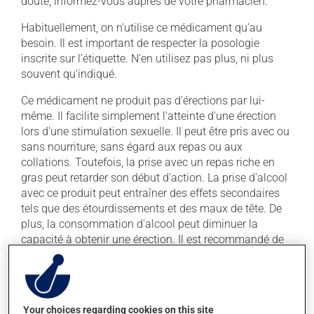
doute, informez-vous auprès de votre pharmacien.
Habituellement, on n'utilise ce médicament qu'au
besoin. Il est important de respecter la posologie
inscrite sur l'étiquette. N'en utilisez pas plus, ni plus
souvent qu'indiqué.
Ce médicament ne produit pas d'érections par lui-
même. Il facilite simplement l'atteinte d'une érection
lors d'une stimulation sexuelle. Il peut être pris avec ou
sans nourriture, sans égard aux repas ou aux
collations. Toutefois, la prise avec un repas riche en
gras peut retarder son début d'action. La prise d'alcool
avec ce produit peut entraîner des effets secondaires
tels que des étourdissements et des maux de tête. De
plus, la consommation d'alcool peut diminuer la
capacité à obtenir une érection. Il est recommandé de
limiter la consommation d'alcool durant le traitement.
Évitez de prendre du pamplemousse ou du jus de
pamplemousse durant tout votre traitement. Le
Your choices regarding cookies on this site
pamplemousse peut sensiblement modifier l'effet de