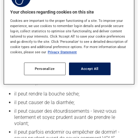
nourriture, sans égard aux repas ou aux collations.
Your choices regarding cookies on this site
La prise d'alcool peut augmenter l'effet de ce produit. Il
est donc recommandé d'en consommer avec
Cookies are important to the proper functioning of a site. To improve your
modération. Afin de savoir quelle quantité d'alcool
experience, we use cookies to remember log-in details and provide secure
log-in, collect statistics to optimise site functionality, and deliver content
vous est permise, veuillez en discuter avec votre
tailored to your interests. Click 'Accept All' to save your cookie preferences
professionnel(le) de la santé.
and go directly to the site. Click 'Personalize' to see a detailed description of
cookie types and additional preference options. For more information about
cookies, please see our
Privacy Statement
Effets indésirables
En plus de ses effets recherchés, ce produit peut à
Personalize
Accept All
l'occasion entraîner certains effets indésirables (effets
secondaires), notamment :
il peut rendre la bouche sèche;
il peut causer de la diarrhée;
il peut causer des étourdissements - levez-vous
lentement et soyez prudent avant de prendre le
volant;
il peut parfois endormir ou empêcher de dormir! -