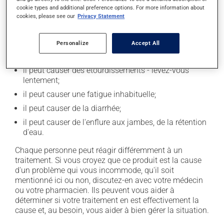
cookie types and additional preference options. For more information about
En plus de ses effets recherchés, ce produit peut à
cookies, please see our
Privacy Statement
l'occasion entraîner certains effets indésirables (effets
secondaires), notamment :
Personalize
Accept All
il peut causer des maux de tête;
il peut causer des étourdissements - levez-vous
lentement;
il peut causer une fatigue inhabituelle;
il peut causer de la diarrhée;
il peut causer de l'enflure aux jambes, de la rétention
d'eau.
Chaque personne peut réagir différemment à un
traitement. Si vous croyez que ce produit est la cause
d'un problème qui vous incommode, qu'il soit
mentionné ici ou non, discutez-en avec votre médecin
ou votre pharmacien. Ils peuvent vous aider à
déterminer si votre traitement en est effectivement la
cause et, au besoin, vous aider à bien gérer la situation.