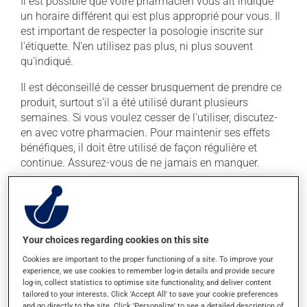
Il est possible que votre pharmacien vous ait indiqué
un horaire différent qui est plus approprié pour vous. Il
est important de respecter la posologie inscrite sur
l'étiquette. N'en utilisez pas plus, ni plus souvent
qu'indiqué.
Il est déconseillé de cesser brusquement de prendre ce
produit, surtout s'il a été utilisé durant plusieurs
semaines. Si vous voulez cesser de l'utiliser, discutez-
en avec votre pharmacien. Pour maintenir ses effets
bénéfiques, il doit être utilisé de façon régulière et
continue. Assurez-vous de ne jamais en manquer.
Si vous oubliez de prendre une dose, prenez-la dès que
vous y pensez. S'il est presque l'heure de votre dose
suivante, laissez simplement tomber la dose oubliée.
Ne doublez pas la dose suivante pour tenter de vous
Your choices regarding cookies on this site
rattraper. Ce médicament peut être pris avec ou sans
Cookies are important to the proper functioning of a site. To improve your
nourriture, sans égard aux repas ou aux collations.
experience, we use cookies to remember log-in details and provide secure
log-in, collect statistics to optimise site functionality, and deliver content
tailored to your interests. Click 'Accept All' to save your cookie preferences
Effets indésirables
and go directly to the site. Click 'Personalize' to see a detailed description of