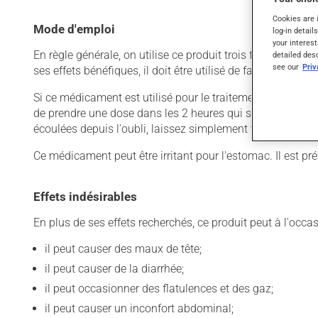
Cookies are 
Mode d'emploi
log-in detail
your interest
En règle générale, on utilise ce produit trois fois par jou
detailed des
see our
Pri
ses effets bénéfiques, il doit être utilisé de façon régul
Si ce médicament est utilisé pour le traitement du diabète
de prendre une dose dans les 2 heures qui suivent l'heure 
écoulées depuis l'oubli, laissez simplement tomber la dos
Ce médicament peut être irritant pour l'estomac. Il est pr
Effets indésirables
En plus de ses effets recherchés, ce produit peut à l'occa
il peut causer des maux de tête;
il peut causer de la diarrhée;
il peut occasionner des flatulences et des gaz;
il peut causer un inconfort abdominal;