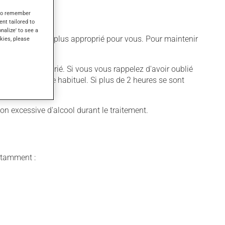
s to remember
ent tailored to
onalize' to see a
 différent qui est plus approprié pour vous. Pour maintenir
kies, please
 appareil approprié. Si vous vous rappelez d'avoir oublié
ez votre horaire habituel. Si plus de 2 heures se sont
attraper.
ion excessive d'alcool durant le traitement.
notamment :