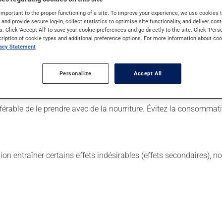
important to the proper functioning of a site. To improve your experience, we use cookie
s and provide secure log-in, collect statistics to optimise site functionality, and deliver cont
s. Click 'Accept All' to save your cookie preferences and go directly to the site. Click 'Pers
r. Il est possible que votre pharmacien vous ait indiqué un horaire
cription of cookie types and additional preference options. For more information about coo
vacy Statement
ière et continue. Assurez-vous de ne jamais en manquer.
, vous devriez vérifier régulièrement votre glycémie à l'aide d'un
Personalize
Accept All
de prise habituelle, prenez-la dès que vous y pensez, puis repren
e oubliée. Ne doublez pas la dose suivante pour tenter de vous r
éférable de le prendre avec de la nourriture. Évitez la consommat
sion entraîner certains effets indésirables (effets secondaires), 