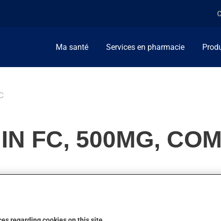
C
Ma santé
Services en pharmacie
Produ
C
IN FC, 500MG, CO
e taux de sucre dans le sang (glycémie) chez les personnes diabé
lement pas son action.
es regarding cookies on this site