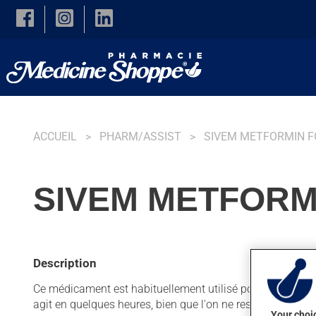
Skip to main content
ACCUEIL
PHARM/ASSIST
SIVEM METFORMIN F
SIVEM METFORM
Description
Ce médicament est habituellement utilisé pour contrôler l
agit en quelques heures, bien que l'on ne ressente norma
Your choic