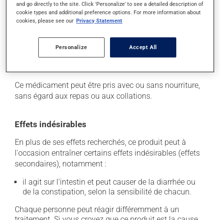
Il est important de respecter la posologie inscrite sur
and go directly to the site. Click 'Personalize' to see a detailed description of
l'étiquette. N'en utilisez pas plus, ni plus souvent
cookie types and additional preference options. For more information about
cookies, please see our
Privacy Statement
qu'indiqué. Si vous oubliez de prendre une dose,
prenez-la dès que vous y pensez. S'il est presque
l'heure de votre dose suivante, laissez simplement
Personalize
Accept All
tomber la dose oubliée. Ne doublez pas la dose
suivante pour tenter de vous rattraper.
Ce médicament peut être pris avec ou sans nourriture,
sans égard aux repas ou aux collations.
Effets indésirables
En plus de ses effets recherchés, ce produit peut à
l'occasion entraîner certains effets indésirables (effets
secondaires), notamment :
il agit sur l'intestin et peut causer de la diarrhée ou
de la constipation, selon la sensibilité de chacun.
Chaque personne peut réagir différemment à un
traitement. Si vous croyez que ce produit est la cause