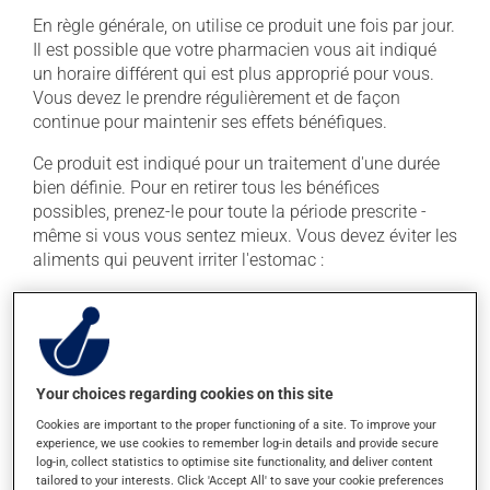
En règle générale, on utilise ce produit une fois par jour.
Il est possible que votre pharmacien vous ait indiqué
un horaire différent qui est plus approprié pour vous.
Vous devez le prendre régulièrement et de façon
continue pour maintenir ses effets bénéfiques.
Ce produit est indiqué pour un traitement d'une durée
bien définie. Pour en retirer tous les bénéfices
possibles, prenez-le pour toute la période prescrite -
même si vous vous sentez mieux. Vous devez éviter les
aliments qui peuvent irriter l'estomac :
évitez l'alcool et les produits qui en contiennent;
évitez le café, le thé et le chocolat;
évitez les aliments très acides ou épicés;
évitez les fritures.
Your choices regarding cookies on this site
Cookies are important to the proper functioning of a site. To improve your
Attention ! Le fait de fumer la cigarette est irritant pour
experience, we use cookies to remember log-in details and provide secure
l'estomac.
log-in, collect statistics to optimise site functionality, and deliver content
tailored to your interests. Click 'Accept All' to save your cookie preferences