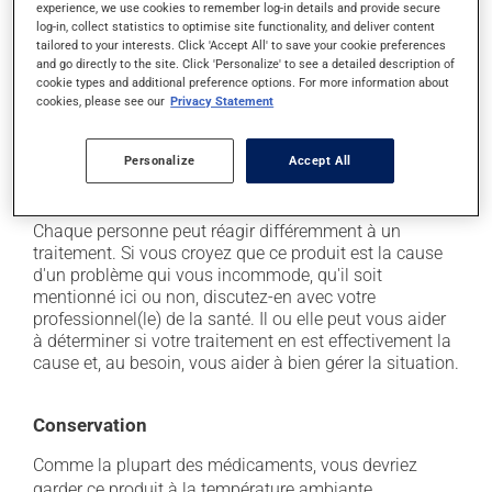
il peut causer des maux de tête;
experience, we use cookies to remember log-in details and provide secure
log-in, collect statistics to optimise site functionality, and deliver content
il peut causer de la diarrhée;
tailored to your interests. Click 'Accept All' to save your cookie preferences
il peut causer des étourdissements - levez-vous
and go directly to the site. Click 'Personalize' to see a detailed description of
cookie types and additional preference options. For more information about
lentement et soyez prudent avant de prendre le
cookies, please see our
Privacy Statement
volant;
il peut causer une fatigue inhabituelle;
Personalize
Accept All
occasionnellement, il peut provoquer une toux sèche
- contactez-nous si cela vous incommode.
Chaque personne peut réagir différemment à un
traitement. Si vous croyez que ce produit est la cause
d'un problème qui vous incommode, qu'il soit
mentionné ici ou non, discutez-en avec votre
professionnel(le) de la santé. Il ou elle peut vous aider
à déterminer si votre traitement en est effectivement la
cause et, au besoin, vous aider à bien gérer la situation.
Conservation
Comme la plupart des médicaments, vous devriez
garder ce produit à la température ambiante.