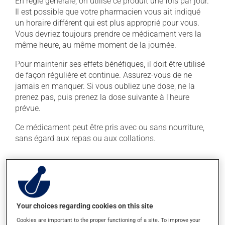
En règle générale, on utilise ce produit une fois par jour.
Il est possible que votre pharmacien vous ait indiqué
un horaire différent qui est plus approprié pour vous.
Vous devriez toujours prendre ce médicament vers la
même heure, au même moment de la journée.
Pour maintenir ses effets bénéfiques, il doit être utilisé
de façon régulière et continue. Assurez-vous de ne
jamais en manquer. Si vous oubliez une dose, ne la
prenez pas, puis prenez la dose suivante à l'heure
prévue.
Ce médicament peut être pris avec ou sans nourriture,
sans égard aux repas ou aux collations.
Effets indésirables
En plus de ses effets recherchés, ce produit peut à
l'occasion entraîner certains effets indésirables (effets
Your choices regarding cookies on this site
secondaires), notamment :
Cookies are important to the proper functioning of a site. To improve your