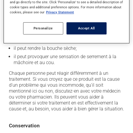
and go directly to the site. Click 'Personalize' to see a detailed description of
il peut causer des étourdissements ou vous endormir
cookie types and additional preference options. For more information about
- soyez prudent avant de prendre le volant;
cookies, please see our
Privacy Statement
il peut causer des nausées ou, rarement, des
vomissements;
Personalize
Accept All
il peut causer un engourdissement et une diminution
de la sensibilité du toucher;
il peut rendre la bouche sèche;
il peut provoquer une sensation de serrement à la
mâchoire et au cou.
Chaque personne peut réagir différemment à un
traitement. Si vous croyez que ce produit est la cause
d'un problème qui vous incommode, qu'il soit
mentionné ici ou non, discutez-en avec votre médecin
ou votre pharmacien. Ils peuvent vous aider à
déterminer si votre traitement en est effectivement la
cause et, au besoin, vous aider à bien gérer la situation.
Conservation