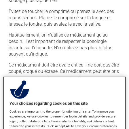
soulagé plus rapidement.
Évitez de toucher le comprimé ou prenez le avec des
mains sèches. Placez le comprimé sur la langue et
laissez-le fondre, puis avalez-le avec la salive.
Habituellement, on n'utilise ce médicament qu'au
besoin. Il est important de respecter la posologie
inscrite sur l'étiquette. N'en utilisez pas plus, ni plus
souvent qu'indiqué.
Ce médicament doit être avalé entier. Il ne doit pas être
coupé, croqué ou écrasé. Ce médicament peut être pris
avec ou sans nourriture, sans égard aux repas ou aux
collations.
Effets indésirables
Your choices regarding cookies on this site
En plus de ses effets recherchés, ce produit peut à
Cookies are important to the proper functioning of a site. To improve your
experience, we use cookies to remember log-in details and provide secure
l'occasion entraîner certains effets indésirables (effets
log-in, collect statistics to optimise site functionality, and deliver content
secondaires), notamment :
tailored to your interests. Click 'Accept All' to save your cookie preferences