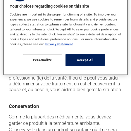
secondaires), notamment :
Your choices regarding cookies on this site
il peut causer des maux de tête;
Cookies are important to the proper functioning of a site. To improve your
experience, we use cookies to remember log-in details and provide secure
il peut causer de la diarrhée;
log-in, collect statistics to optimise site functionality, and deliver content
il peut causer des douleurs musculaires;
tailored to your interests. Click 'Accept All' to save your cookie preferences
and go directly to the site. Click 'Personalize' to see a detailed description of
il peut causer des nausées ou, rarement, des
cookie types and additional preference options. For more information about
vomissements.
cookies, please see our
Privacy Statement
Chaque personne peut réagir différemment à un
traitement. Si vous croyez que ce produit est la cause
Personalize
Accept All
d'un problème qui vous incommode, qu'il soit
mentionné ici ou non, discutez-en avec votre
professionnel(le) de la santé. Il ou elle peut vous aider
à déterminer si votre traitement en est effectivement la
cause et, au besoin, vous aider à bien gérer la situation.
Conservation
Comme la plupart des médicaments, vous devriez
garder ce produit à la température ambiante.
Conservez-le dans un endroit sécuritaire où il ne sera