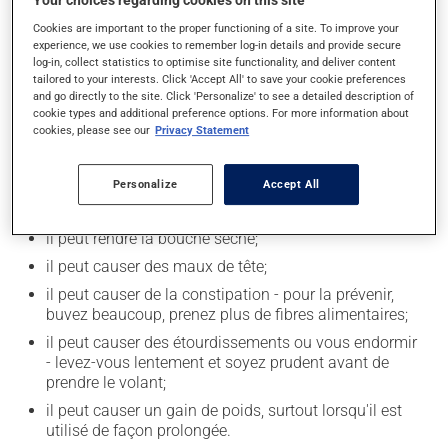
Your choices regarding cookies on this site
La prise d'alcool peut augmenter l'effet du
Cookies are important to the proper functioning of a site. To improve your
médicament. Limitez la consommation d'alcool à une
experience, we use cookies to remember log-in details and provide secure
prise occasionnelle de petites quantités.
log-in, collect statistics to optimise site functionality, and deliver content
tailored to your interests. Click 'Accept All' to save your cookie preferences
and go directly to the site. Click 'Personalize' to see a detailed description of
cookie types and additional preference options. For more information about
Effets indésirables
cookies, please see our
Privacy Statement
En plus de ses effets recherchés, ce produit peut à
l'occasion entraîner certains effets indésirables (effets
Personalize
Accept All
secondaires), notamment :
il peut rendre la bouche sèche;
il peut causer des maux de tête;
il peut causer de la constipation - pour la prévenir,
buvez beaucoup, prenez plus de fibres alimentaires;
il peut causer des étourdissements ou vous endormir
- levez-vous lentement et soyez prudent avant de
prendre le volant;
il peut causer un gain de poids, surtout lorsqu'il est
utilisé de façon prolongée.