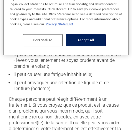
log-in, collect statistics to optimise site functionality, and deliver content
tailored to your interests. Click 'Accept All' to save your cookie preferences
Effets indésirables
and go directly to the site. Click 'Personalize' to see a detailed description of
cookie types and additional preference options. For more information about
En plus de ses effets recherchés, ce produit peut à
cookies, please see our
Privacy Statement
l'occasion entraîner certains effets indésirables (effets
secondaires), notamment :
Personalize
Accept All
il peut rendre la bouche sèche;
il peut causer des étourdissements ou vous endormir
- levez-vous lentement et soyez prudent avant de
prendre le volant;
il peut causer une fatigue inhabituelle;
il peut provoquer une rétention de liquide et de
l'enflure (oedème).
Chaque personne peut réagir différemment à un
traitement. Si vous croyez que ce produit est la cause
d'un problème qui vous incommode, qu'il soit
mentionné ici ou non, discutez-en avec votre
professionnel(le) de la santé. Il ou elle peut vous aider
à déterminer si votre traitement en est effectivement la