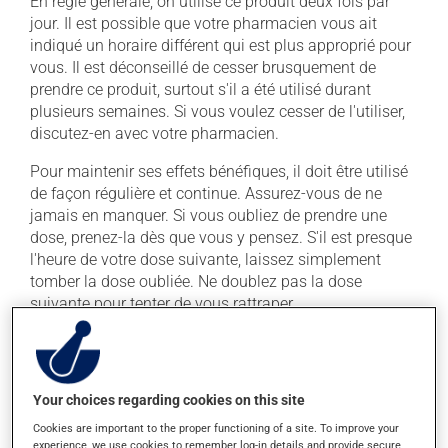
En règle générale, on utilise ce produit deux fois par
jour. Il est possible que votre pharmacien vous ait
indiqué un horaire différent qui est plus approprié pour
vous. Il est déconseillé de cesser brusquement de
prendre ce produit, surtout s'il a été utilisé durant
plusieurs semaines. Si vous voulez cesser de l'utiliser,
discutez-en avec votre pharmacien.
Pour maintenir ses effets bénéfiques, il doit être utilisé
de façon régulière et continue. Assurez-vous de ne
jamais en manquer. Si vous oubliez de prendre une
dose, prenez-la dès que vous y pensez. S'il est presque
l'heure de votre dose suivante, laissez simplement
tomber la dose oubliée. Ne doublez pas la dose
suivante pour tenter de vous rattraper.
Ce médicament peut être pris avec ou sans nourriture,
sans égard aux repas ou aux collations. La prise
d'alcool peut augmenter l'effet du médicament. Limitez
Your choices regarding cookies on this site
la consommation d'alcool à une prise occasionnelle de
petites quantités.
Cookies are important to the proper functioning of a site. To improve your
experience, we use cookies to remember log-in details and provide secure