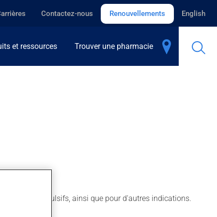
arrières
Contactez-nous
Renouvellements
English
its et ressources
Trouver une pharmacie
sionnels-compulsifs, ainsi que pour d'autres indications.
aines.