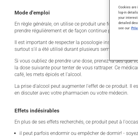
Cookies are 
Mode d'emploi
log-in detail
your interest
detailed des
En règle générale, on utilise ce produit une fois par jour.
see our
Pri
prendre régulièrement et de façon continue pour mainteni
Il est important de respecter la posologie inscrite sur l'é
surtout s'il a été utilisé durant plusieurs semaines. Si vo
Si vous oubliez de prendre une dose, prenez-la dès que vo
la dose suivante pour tenter de vous rattraper. Ce médicam
café, les mets épicés et l'alcool.
La prise d'alcool peut augmenter l'effet de ce produit. I
en discuter avec votre pharmacien ou votre médecin.
Effets indésirables
En plus de ses effets recherchés, ce produit peut à l'occa
il peut parfois endormir ou empêcher de dormir! - soy