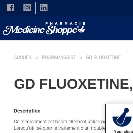
Skip to main content
ACCUEIL
PHARM/ASSIST
GD FLUOXETINE
GD FLUOXETINE,
Description
Ce médicament est habituellement utilisé pour la dépressi
Lorsqu'utilisé pour le traitement d'un trouble de l'humeu
Your choic