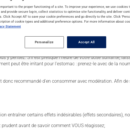
important to the proper functioning of a site. To improve your experience, we use cookie
s and provide secure log-in, collect statistics to optimise site functionality, and deliver cont
s. Click 'Accept All' to save your cookie preferences and go directly to the site. Click 'Pers
cription of cookie types and additional preference options. For more information about coo
 Il est possible que votre pharmacien vous ait indiqué un horaire 
vacy Statement
r ses effets bénéfiques.
tiquette. N'en utilisez pas plus, ni plus souvent qu'indiqué. Il es
Personalize
Accept All
us voulez cesser de l'utiliser, discutez-en avec votre pharmacien.
us y pensez. S'il est presque l'heure de votre dose suivante, l
ent peut être irritant pour l'estomac : prenez-le avec de la nourr
l est donc recommandé d'en consommer avec modération. Afin de sa
sion entraîner certains effets indésirables (effets secondaires), 
ez prudent avant de savoir comment VOUS réagissez;