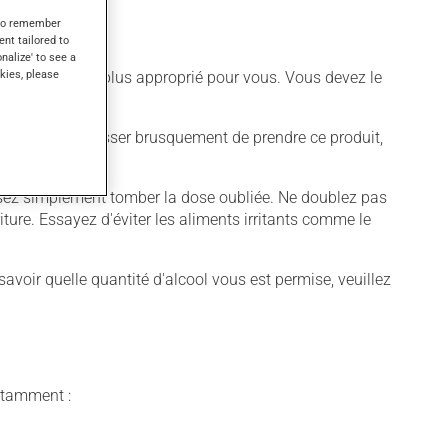
s to remember
ent tailored to
onalize' to see a
kies, please
différent qui est plus approprié pour vous. Vous devez le
t déconseillé de cesser brusquement de prendre ce produit,
aissez simplement tomber la dose oubliée. Ne doublez pas
iture. Essayez d'éviter les aliments irritants comme le
voir quelle quantité d'alcool vous est permise, veuillez
notamment :