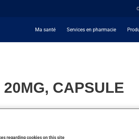
C
Ma santé
Services en pharmacie
Produ
 20MG, CAPSULE
on. On l'emploie aussi pour la boulimie, pour les troubles obses
r, le médicament ne produit son plein effet qu'après quelques sem
es regarding cookies on this site