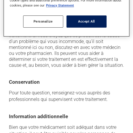
cookie types and additional preference options. For more information about
il peut provoquer une baisse de certains globules
cookies, please see our
Privacy Statement
blancs, ce qui peut se manifester par de la fièvre, des
frissons, des maux de gorge ou des infections -
contactez votre médecin si cela se produit.
Personalize
Accept All
Chaque personne peut réagir différemment à un
traitement. Si vous croyez que ce produit est la cause
d'un problème qui vous incommode, qu'il soit
mentionné ici ou non, discutez-en avec votre médecin
ou votre pharmacien. Ils peuvent vous aider à
déterminer si votre traitement en est effectivement la
cause et, au besoin, vous aider à bien gérer la situation.
Conservation
Pour toute question, renseignez-vous auprès des
professionnels qui supervisent votre traitement.
Information additionnelle
Bien que votre médicament soit adéquat dans votre