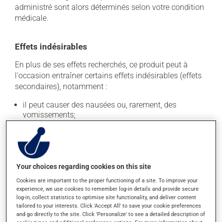
administré sont alors déterminés selon votre condition
médicale.
Effets indésirables
En plus de ses effets recherchés, ce produit peut à
l'occasion entraîner certains effets indésirables (effets
secondaires), notamment :
il peut causer des nausées ou, rarement, des
vomissements;
il peut provoquer une baisse de certains globules
blancs, ce qui peut se manifester par de la fièvre, des
frissons, des maux de gorge ou des infections -
contactez votre médecin si cela se produit;
Your choices regarding cookies on this site
il peut causer une baisse du taux sanguin de
Cookies are important to the proper functioning of a site. To improve your
plaquettes et des saignements anormaux;
experience, we use cookies to remember log-in details and provide secure
il peut causer de la diarrhée;
log-in, collect statistics to optimise site functionality, and deliver content
tailored to your interests. Click 'Accept All' to save your cookie preferences
il peut provoquer de la fièvre;
and go directly to the site. Click 'Personalize' to see a detailed description of