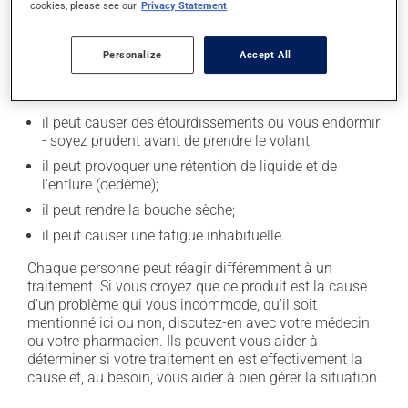
cookies, please see our
Privacy Statement
Effets indésirables
En plus de ses effets recherchés, ce produit peut à
Personalize
Accept All
l'occasion entraîner certains effets indésirables (effets
secondaires), notamment :
il peut causer des étourdissements ou vous endormir
- soyez prudent avant de prendre le volant;
il peut provoquer une rétention de liquide et de
l'enflure (oedème);
il peut rendre la bouche sèche;
il peut causer une fatigue inhabituelle.
Chaque personne peut réagir différemment à un
traitement. Si vous croyez que ce produit est la cause
d'un problème qui vous incommode, qu'il soit
mentionné ici ou non, discutez-en avec votre médecin
ou votre pharmacien. Ils peuvent vous aider à
déterminer si votre traitement en est effectivement la
cause et, au besoin, vous aider à bien gérer la situation.