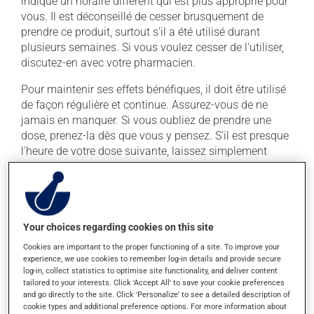
indiqué un horaire différent qui est plus approprié pour
vous. Il est déconseillé de cesser brusquement de
prendre ce produit, surtout s'il a été utilisé durant
plusieurs semaines. Si vous voulez cesser de l'utiliser,
discutez-en avec votre pharmacien.
Pour maintenir ses effets bénéfiques, il doit être utilisé
de façon régulière et continue. Assurez-vous de ne
jamais en manquer. Si vous oubliez de prendre une
dose, prenez-la dès que vous y pensez. S'il est presque
l'heure de votre dose suivante, laissez simplement
tomber la dose oubliée. Ne doublez pas la dose
suivante pour tenter de vous rattraper.
Ce médicament peut être pris avec ou sans nourriture,
sans égard aux repas ou aux collations. La prise
Your choices regarding cookies on this site
d'alcool peut augmenter l'effet de ce produit. Il est donc
Cookies are important to the proper functioning of a site. To improve your
recommandé d'éviter de prendre de l'alcool ou des
experience, we use cookies to remember log-in details and provide secure
produits qui en contiennent pendant que vous utilisez
log-in, collect statistics to optimise site functionality, and deliver content
tailored to your interests. Click 'Accept All' to save your cookie preferences
ce médicament.
and go directly to the site. Click 'Personalize' to see a detailed description of
cookie types and additional preference options. For more information about