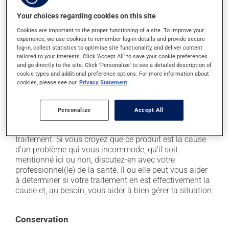
En plus de ses effets recherchés, ce produit peut à
Your choices regarding cookies on this site
l'occasion entraîner certains effets indésirables (effets
Cookies are important to the proper functioning of a site. To improve your
secondaires), notamment :
experience, we use cookies to remember log-in details and provide secure
log-in, collect statistics to optimise site functionality, and deliver content
il peut causer des maux de tête;
tailored to your interests. Click 'Accept All' to save your cookie preferences
and go directly to the site. Click 'Personalize' to see a detailed description of
il agit sur l'intestin et peut causer de la diarrhée ou
cookie types and additional preference options. For more information about
de la constipation, selon la sensibilité de chacun;
cookies, please see our
Privacy Statement
il peut occasionner des flatulences et des gaz;
il peut causer des douleurs musculaires.
Personalize
Accept All
Chaque personne peut réagir différemment à un
traitement. Si vous croyez que ce produit est la cause
d'un problème qui vous incommode, qu'il soit
mentionné ici ou non, discutez-en avec votre
professionnel(le) de la santé. Il ou elle peut vous aider
à déterminer si votre traitement en est effectivement la
cause et, au besoin, vous aider à bien gérer la situation.
Conservation