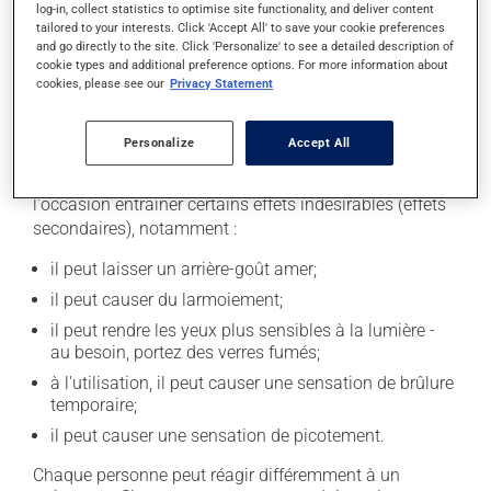
pensez. S'il est presque l'heure de l'application
log-in, collect statistics to optimise site functionality, and deliver content
suivante, laissez simplement tomber celle que vous
tailored to your interests. Click 'Accept All' to save your cookie preferences
and go directly to the site. Click 'Personalize' to see a detailed description of
avez oubliée. N'en appliquez pas plus pour tenter de
cookie types and additional preference options. For more information about
vous rattraper.
cookies, please see our
Privacy Statement
Effets indésirables
Personalize
Accept All
En plus de ses effets recherchés, ce produit peut à
l'occasion entraîner certains effets indésirables (effets
secondaires), notamment :
il peut laisser un arrière-goût amer;
il peut causer du larmoiement;
il peut rendre les yeux plus sensibles à la lumière -
au besoin, portez des verres fumés;
à l'utilisation, il peut causer une sensation de brûlure
temporaire;
il peut causer une sensation de picotement.
Chaque personne peut réagir différemment à un