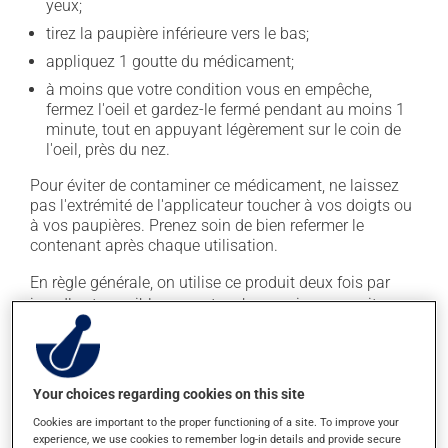
yeux;
tirez la paupière inférieure vers le bas;
appliquez 1 goutte du médicament;
à moins que votre condition vous en empêche,
fermez l'oeil et gardez-le fermé pendant au moins 1
minute, tout en appuyant légèrement sur le coin de
l'oeil, près du nez.
Pour éviter de contaminer ce médicament, ne laissez
pas l'extrémité de l'applicateur toucher à vos doigts ou
à vos paupières. Prenez soin de bien refermer le
contenant après chaque utilisation.
En règle générale, on utilise ce produit deux fois par
jour. Il est possible que votre pharmacien vous ait
indiqué un horaire différent qui est plus approprié pour
vous. Pour maintenir ses effets bénéfiques, il doit être
utilisé de façon régulière et continue. Assurez-vous de
ne jamais en manquer.
Your choices regarding cookies on this site
Cookies are important to the proper functioning of a site. To improve your
Si vous oubliez une dose, appliquez-la dès que vous y
experience, we use cookies to remember log-in details and provide secure