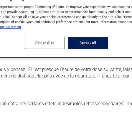
important to the proper functioning of a site. To improve your experience, we use cookie
s and provide secure log-in, collect statistics to optimise site functionality, and deliver cont
 ses effets secondaires, assurez-vous que le centre de soins qui 
s. Click 'Accept All' to save your cookie preferences and go directly to the site. Click 'Pers
cription of cookie types and additional preference options. For more information about coo
vacy Statement
Il est possible que votre pharmacien vous ait indiqué un horaire di
n retirer tous les bénéfices possibles, assurez-vous de le complé
Personalize
Accept All
tiquette. N'en utilisez pas plus, ni plus souvent qu'indiqué. La c
us y pensez. S'il est presque l'heure de votre dose suivante, l
ent ne doit pas être pris avec de la nourriture. Prenez-le à jeun
sion entraîner certains effets indésirables (effets secondaires), 