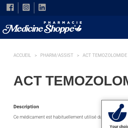
Skip to main content
ACCUEIL
PHARM/ASSIST
ACT TEMOZOLOMIDE
ACT TEMOZOLOM
Description
Ce médicament est habituellement utilisé dans le cadre d
Your choic