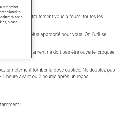
s to remember
ent tailored to
supervise votre traitement vous a fourni toutes les
onalize' to see a
kies, please
fférent qui est plus approprié pour vous. On l'utilise
ter.
apsule de ce médicament ne doit pas être ouverte, croquée
aissez simplement tomber la dose oubliée. Ne doublez pas
 - 1 heure avant ou 2 heures après un repas.
notamment :