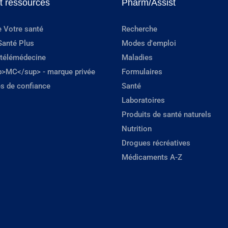
et ressources
Pharm/Assist
e Votre santé
Recherche
Santé Plus
Modes d'emploi
 télémédecine
Maladies
p>MC</sup> - marque privée
Formulaires
s de confiance
Santé
Laboratoires
Produits de santé naturels
Nutrition
Drogues récréatives
Médicaments A-Z