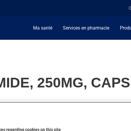
C
Ma santé
Services en pharmacie
Produ
IDE, 250MG, CAP
'un traitement de chimiothérapie.
es regarding cookies on this site