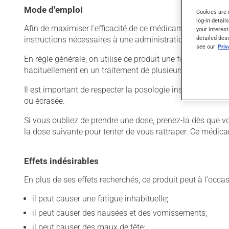
Mode d'emploi
Cookies are 
log-in detail
Afin de maximiser l'efficacité de ce médicament et limiter
your interest
detailed des
instructions nécessaires à une administration adéquate.
see our
Pri
En règle générale, on utilise ce produit une fois par jour. 
habituellement en un traitement de plusieurs jours. Pour e
Il est important de respecter la posologie inscrite sur l'é
ou écrasée.
Si vous oubliez de prendre une dose, prenez-la dès que vo
la dose suivante pour tenter de vous rattraper. Ce médicam
Effets indésirables
En plus de ses effets recherchés, ce produit peut à l'occa
il peut causer une fatigue inhabituelle;
il peut causer des nausées et des vomissements;
il peut causer des maux de tête;