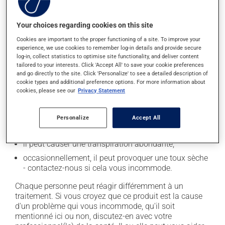
secondaires), notamment :
il peut causer des maux de tête;
Your choices regarding cookies on this site
il peut causer de la diarrhée;
Cookies are important to the proper functioning of a site. To improve your
experience, we use cookies to remember log-in details and provide secure
il peut causer des étourdissements - levez-vous
log-in, collect statistics to optimise site functionality, and deliver content
lentement et soyez prudent avant de prendre le
tailored to your interests. Click 'Accept All' to save your cookie preferences
volant;
and go directly to the site. Click 'Personalize' to see a detailed description of
cookie types and additional preference options. For more information about
il peut causer une fatigue inhabituelle;
cookies, please see our
Privacy Statement
il peut rendre votre peau plus sensible aux rayons UV
(p. ex. soleil, cabine de bronzage) - évitez le plus
Personalize
Accept All
possible de vous exposer aux rayons UV et protégez-
vous lorsque vous vous exposez au soleil;
il peut causer une transpiration abondante;
occasionnellement, il peut provoquer une toux sèche
- contactez-nous si cela vous incommode.
Chaque personne peut réagir différemment à un
traitement. Si vous croyez que ce produit est la cause
d'un problème qui vous incommode, qu'il soit
mentionné ici ou non, discutez-en avec votre