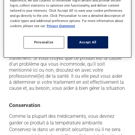
hépatiques et, rarement, provoquer une jaunisse;
experience, we use cookies to remember log-in details and provide secure
log-in, collect statistics to optimise site functionality, and deliver content
il peut causer des nausées ou, rarement, des
tailored to your interests. Click 'Accept All' to save your cookie preferences
vomissements;
and go directly to the site. Click 'Personalize' to see a detailed description of
cookie types and additional preference options. For more information about
il peut provoquer une baisse de certains globules
cookies, please see our
Privacy Statement
blancs, ce qui peut se manifester par de la fièvre, des
frissons, des maux de gorge ou des infections -
contactez votre médecin si cela se produit.
Personalize
Accept All
Chaque personne peut réagir différemment à un
traitement. Si vous croyez que ce produit est la cause
d'un problème qui vous incommode, qu'il soit
mentionné ici ou non, discutez-en avec votre
professionnel(le) de la santé. Il ou elle peut vous aider
à déterminer si votre traitement en est effectivement la
cause et, au besoin, vous aider à bien gérer la situation.
Conservation
Comme la plupart des médicaments, vous devriez
garder ce produit à la température ambiante.
Conservez-le dans un endroit sécuritaire où il ne sera