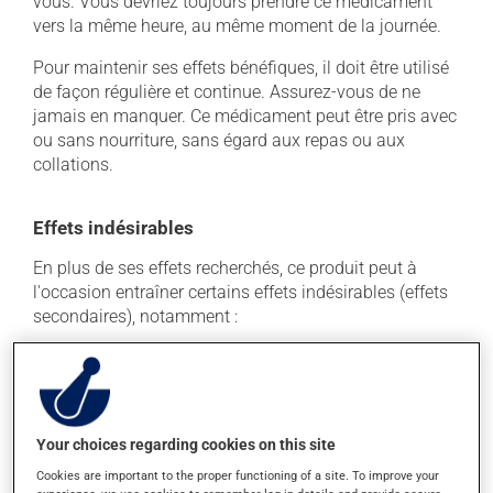
vous. Vous devriez toujours prendre ce médicament
vers la même heure, au même moment de la journée.
Pour maintenir ses effets bénéfiques, il doit être utilisé
de façon régulière et continue. Assurez-vous de ne
jamais en manquer. Ce médicament peut être pris avec
ou sans nourriture, sans égard aux repas ou aux
collations.
Effets indésirables
En plus de ses effets recherchés, ce produit peut à
l'occasion entraîner certains effets indésirables (effets
secondaires), notamment :
il peut causer des maux de tête;
il peut faire apparaître des boutons et de la rougeur
sur la peau;
il peut causer une fatigue inhabituelle;
Your choices regarding cookies on this site
il peut causer des anomalies de certains tests
Cookies are important to the proper functioning of a site. To improve your