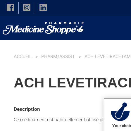
Skip to main content
ACCUEIL
PHARM/ASSIST
ACH LEVETIRACETAM
ACH LEVETIRAC
Description
Ce médicament est habituellement utilisé pour l'épilepsie.
Your choic