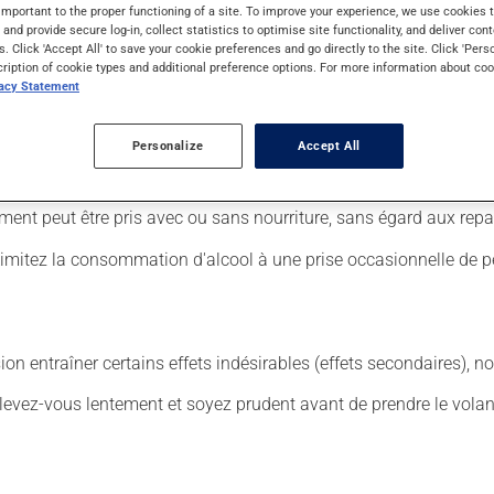
important to the proper functioning of a site. To improve your experience, we use cookie
s and provide secure log-in, collect statistics to optimise site functionality, and deliver cont
s. Click 'Accept All' to save your cookie preferences and go directly to the site. Click 'Pers
 Il est possible que votre pharmacien vous ait indiqué un horaire d
cription of cookie types and additional preference options. For more information about coo
a mauvais goût.
vacy Statement
uit, surtout s'il a été utilisé durant plusieurs semaines. Si vous 
Personalize
Accept All
 être utilisé de façon régulière et continue. Assurez-vous de ne 
us y pensez. S'il est presque l'heure de votre dose suivante, l
ment peut être pris avec ou sans nourriture, sans égard aux repa
Limitez la consommation d'alcool à une prise occasionnelle de pe
sion entraîner certains effets indésirables (effets secondaires), 
levez-vous lentement et soyez prudent avant de prendre le volan