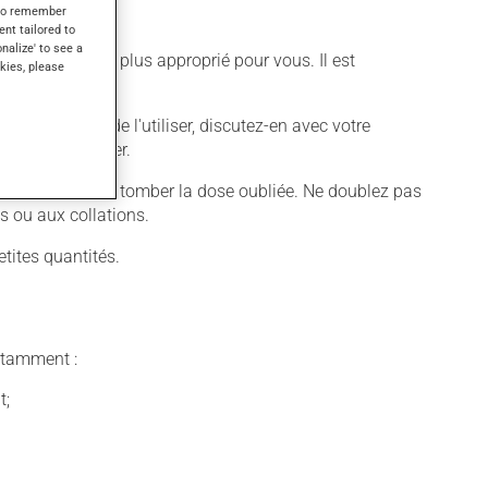
s to remember
ent tailored to
onalize' to see a
ifférent qui est plus approprié pour vous. Il est
kies, please
voulez cesser de l'utiliser, discutez-en avec votre
jamais en manquer.
aissez simplement tomber la dose oubliée. Ne doublez pas
s ou aux collations.
tites quantités.
notamment :
t;