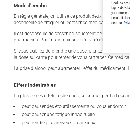
Cookies are 
Mode d'emploi
log-in detail
your interest
En règle générale, on utilise ce produit deux fois par jour.
detailed des
déconseillé de croquer ou écraser ce médicament, car il 
see our
Pri
Il est déconseillé de cesser brusquement de prendre ce prod
pharmacien. Pour maintenir ses effets bénéfiques, il doit
Si vous oubliez de prendre une dose, prenez-la dès que vo
la dose suivante pour tenter de vous rattraper. Ce médica
La prise d'alcool peut augmenter l'effet du médicament. 
Effets indésirables
En plus de ses effets recherchés, ce produit peut à l'occa
il peut causer des étourdissements ou vous endormir - 
il peut causer une fatigue inhabituelle;
il peut rendre plus nerveux ou anxieux.