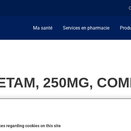
C
Ma santé
Services en pharmacie
Produ
ETAM, 250MG, CO
 On l'emploie aussi pour d'autres indications.
es regarding cookies on this site