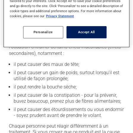
tailored to your interests. Click 'Accept All' to save your cookie preferences
médicament. Limitez la consommation d'alcool à une
and go directly to the site. Click 'Personalize' to see a detailed description of
cookie types and additional preference options. For more information about
prise occasionnelle de petites quantités.
cookies, please see our
Privacy Statement
Effets indésirables
Personalize
Accept All
En plus de ses effets recherchés, ce produit peut à
l'occasion entraîner certains effets indésirables (effets
secondaires), notamment :
il peut causer des maux de tête;
il peut causer un gain de poids, surtout lorsqu'il est
utilisé de façon prolongée;
il peut rendre la bouche sèche;
il peut causer de la constipation - pour la prévenir,
buvez beaucoup, prenez plus de fibres alimentaires;
il peut causer des étourdissements ou vous endormir
- soyez prudent avant de prendre le volant.
Chaque personne peut réagir différemment à un
traitement. Si vous croyez que ce produit est la cause