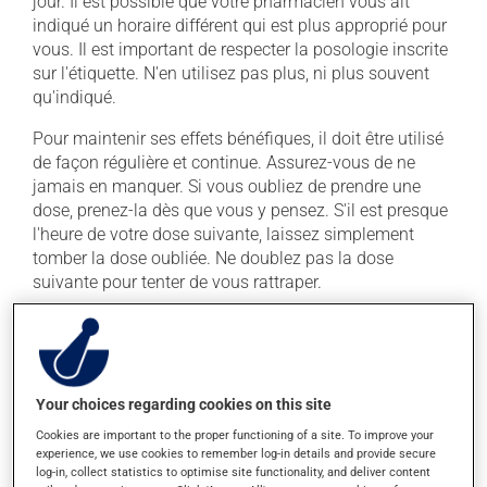
jour. Il est possible que votre pharmacien vous ait
indiqué un horaire différent qui est plus approprié pour
vous. Il est important de respecter la posologie inscrite
sur l'étiquette. N'en utilisez pas plus, ni plus souvent
qu'indiqué.
Pour maintenir ses effets bénéfiques, il doit être utilisé
de façon régulière et continue. Assurez-vous de ne
jamais en manquer. Si vous oubliez de prendre une
dose, prenez-la dès que vous y pensez. S'il est presque
l'heure de votre dose suivante, laissez simplement
tomber la dose oubliée. Ne doublez pas la dose
suivante pour tenter de vous rattraper.
Ce médicament peut être pris avec ou sans nourriture,
sans égard aux repas ou aux collations. Évitez de
prendre du pamplemousse ou du jus de
pamplemousse durant tout votre traitement. Le
Your choices regarding cookies on this site
pamplemousse peut sensiblement modifier l'effet de
Cookies are important to the proper functioning of a site. To improve your
votre médicament.
experience, we use cookies to remember log-in details and provide secure
log-in, collect statistics to optimise site functionality, and deliver content
La prise d'alcool peut augmenter l'effet du