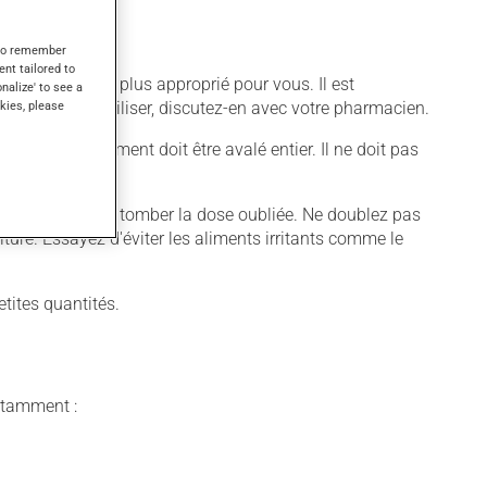
s to remember
ent tailored to
ifférent qui est plus approprié pour vous. Il est
onalize' to see a
z cesser de l'utiliser, discutez-en avec votre pharmacien.
kies, please
uer. Ce médicament doit être avalé entier. Il ne doit pas
aissez simplement tomber la dose oubliée. Ne doublez pas
iture. Essayez d'éviter les aliments irritants comme le
tites quantités.
notamment :