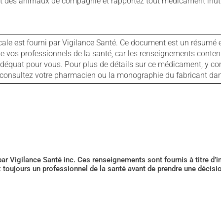
 des animaux de compagnie et rapportez tout médicament inutil
cale est fourni par Vigilance Santé. Ce document est un résumé 
ls de vos professionnels de la santé, car les renseignements con
 adéquat pour vous. Pour plus de détails sur ce médicament, y co
s, consultez votre pharmacien ou la monographie du fabricant d
 par Vigilance Santé inc. Ces renseignements sont fournis à titre d
z toujours un professionnel de la santé avant de prendre une décis