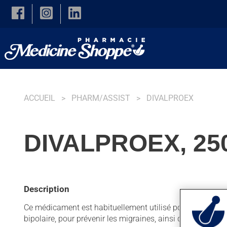
Skip to main content
ACCUEIL
PHARM/ASSIST
DIVALPROEX
DIVALPROEX, 25
Description
Ce médicament est habituellement utilisé pour les crises 
bipolaire, pour prévenir les migraines, ainsi que pour d'au