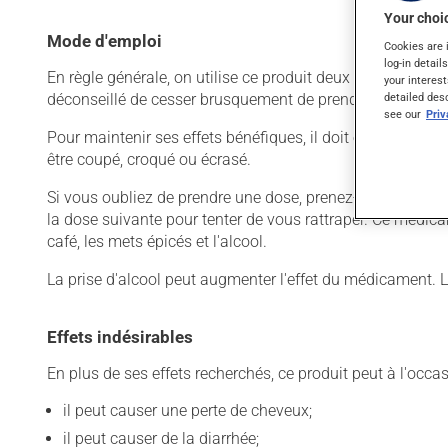
Your choic
Mode d'emploi
Cookies are 
log-in detail
En règle générale, on utilise ce produit deux fois par jour.
your interest
déconseillé de cesser brusquement de prendre ce produit, s
detailed des
see our
Pri
Pour maintenir ses effets bénéfiques, il doit être utilisé
être coupé, croqué ou écrasé.
Si vous oubliez de prendre une dose, prenez-la dès que vo
la dose suivante pour tenter de vous rattraper. Ce médicam
café, les mets épicés et l'alcool.
La prise d'alcool peut augmenter l'effet du médicament. 
Effets indésirables
En plus de ses effets recherchés, ce produit peut à l'occa
il peut causer une perte de cheveux;
il peut causer de la diarrhée;