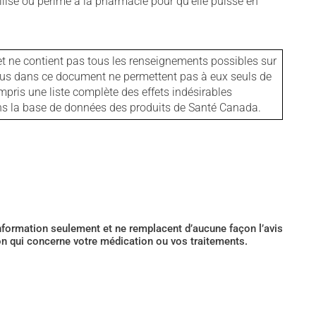
isé ou périmé à la pharmacie pour qu'elle puisse en
et ne contient pas tous les renseignements possibles sur
tenus dans ce document ne permettent pas à eux seuls de
mpris une liste complète des effets indésirables
ans la base de données des produits de Santé Canada.
’information seulement et ne remplacent d’aucune façon l’avis
ion qui concerne votre médication ou vos traitements.