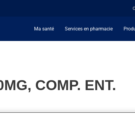
C
Ma santé
Services en pharmacie
Produ
0MG, COMP. ENT.
d'absence dans l'épilepsie ou pour les crises mixtes tonico-cloni
tres indications.