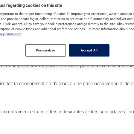
es regarding cookies on this site
important to the proper functioning of a site. To improve your experience, we use cookie
s and provide secure log-in, collect statistics to optimise site functionality, and deliver cont
 Il est possible que votre pharmacien vous ait indiqué un horaire d
s. Click 'Accept All' to save your cookie preferences and go directly to the site. Click 'Pers
urtout s'il a été utilisé durant plusieurs semaines. Si vous voule
cription of cookie types and additional preference options. For more information about coo
vacy Statement
 de façon régulière et continue. Assurez-vous de ne jamais en manq
Personalize
Accept All
us y pensez. S'il est presque l'heure de votre dose suivante, l
ent peut être irritant pour l'estomac : prenez-le avec de la nourr
Limitez la consommation d'alcool à une prise occasionnelle de pe
sion entraîner certains effets indésirables (effets secondaires), 