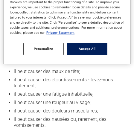
votre médicament.
Cookies are important to the proper functioning of a site. To improve your
experience, we use cookies to remember log-in details and provide secure
Évitez la consommation excessive d'alcool durant le
log-in, collect statistics to optimise site functionality, and deliver content
tailored to your interests. Click 'Accept All' to save your cookie preferences
traitement.
and go directly to the site. Click 'Personalize' to see a detailed description of
cookie types and additional preference options. For more information about
cookies, please see our
Privacy Statement
Effets indésirables
En plus de ses effets recherchés, ce produit peut à
Personalize
Accept All
l'occasion entraîner certains effets indésirables (effets
secondaires), notamment :
il peut causer des maux de tête;
il peut causer des étourdissements - levez-vous
lentement;
il peut causer une fatigue inhabituelle;
il peut causer une rougeur au visage;
il peut causer des douleurs musculaires;
il peut causer des nausées ou, rarement, des
vomissements.