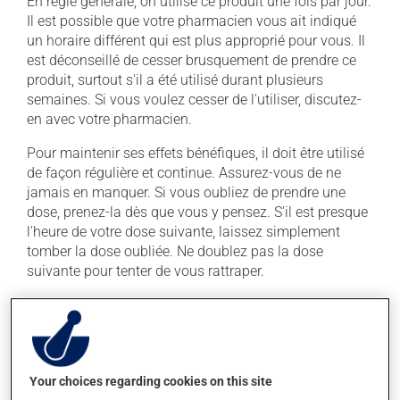
En règle générale, on utilise ce produit une fois par jour.
Il est possible que votre pharmacien vous ait indiqué
un horaire différent qui est plus approprié pour vous. Il
est déconseillé de cesser brusquement de prendre ce
produit, surtout s'il a été utilisé durant plusieurs
semaines. Si vous voulez cesser de l'utiliser, discutez-
en avec votre pharmacien.
Pour maintenir ses effets bénéfiques, il doit être utilisé
de façon régulière et continue. Assurez-vous de ne
jamais en manquer. Si vous oubliez de prendre une
dose, prenez-la dès que vous y pensez. S'il est presque
l'heure de votre dose suivante, laissez simplement
tomber la dose oubliée. Ne doublez pas la dose
suivante pour tenter de vous rattraper.
Ce médicament peut être pris avec ou sans nourriture,
sans égard aux repas ou aux collations. Évitez de
prendre du pamplemousse ou du jus de
pamplemousse durant tout votre traitement. Le
Your choices regarding cookies on this site
pamplemousse peut sensiblement modifier l'effet de