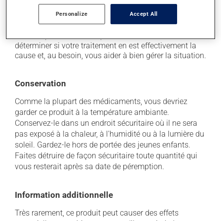
traitement. Si vous croyez que ce produit est la cause
Personalize
Accept All
d'un problème qui vous incommode, qu'il soit
mentionné ici ou non, discutez-en avec votre médecin
ou votre pharmacien. Ils peuvent vous aider à
déterminer si votre traitement en est effectivement la
cause et, au besoin, vous aider à bien gérer la situation.
Conservation
Comme la plupart des médicaments, vous devriez
garder ce produit à la température ambiante.
Conservez-le dans un endroit sécuritaire où il ne sera
pas exposé à la chaleur, à l'humidité ou à la lumière du
soleil. Gardez-le hors de portée des jeunes enfants.
Faites détruire de façon sécuritaire toute quantité qui
vous resterait après sa date de péremption.
Information additionnelle
Très rarement, ce produit peut causer des effets