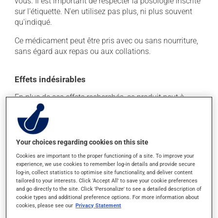
vous. Il est important de respecter la posologie inscrite
sur l'étiquette. N'en utilisez pas plus, ni plus souvent
qu'indiqué.
Ce médicament peut être pris avec ou sans nourriture,
sans égard aux repas ou aux collations.
Effets indésirables
En plus de ses effets recherchés, ce produit peut à
l'occasion entraîner certains effets indésirables (effets
secondaires), notamment :
il peut causer des maux de tête;
Your choices regarding cookies on this site
il agit sur l'intestin et peut causer de la diarrhée ou
Cookies are important to the proper functioning of a site. To improve your
de la constipation, selon la sensibilité de chacun;
experience, we use cookies to remember log-in details and provide secure
log-in, collect statistics to optimise site functionality, and deliver content
il peut causer une fatigue inhabituelle;
tailored to your interests. Click 'Accept All' to save your cookie preferences
il peut causer des étourdissements ou vous endormir
and go directly to the site. Click 'Personalize' to see a detailed description of
- soyez prudent avant de prendre le volant.
cookie types and additional preference options. For more information about
cookies, please see our
Privacy Statement
Chaque personne peut réagir différemment à un