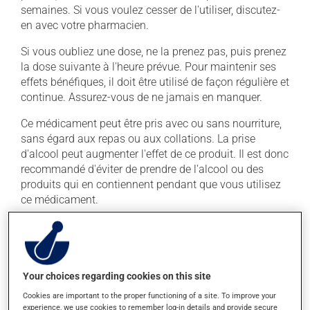
semaines. Si vous voulez cesser de l'utiliser, discutez-
en avec votre pharmacien.
Si vous oubliez une dose, ne la prenez pas, puis prenez
la dose suivante à l'heure prévue. Pour maintenir ses
effets bénéfiques, il doit être utilisé de façon régulière et
continue. Assurez-vous de ne jamais en manquer.
Ce médicament peut être pris avec ou sans nourriture,
sans égard aux repas ou aux collations. La prise
d'alcool peut augmenter l'effet de ce produit. Il est donc
recommandé d'éviter de prendre de l'alcool ou des
produits qui en contiennent pendant que vous utilisez
ce médicament.
Effets indésirables
En plus de ses effets recherchés, ce produit peut à
Your choices regarding cookies on this site
l'occasion entraîner certains effets indésirables (effets
secondaires), notamment :
Cookies are important to the proper functioning of a site. To improve your
experience, we use cookies to remember log-in details and provide secure