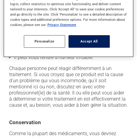
il peut causer des étourdissements ou vous endormir
log-in, collect statistics to optimise site functionality, and deliver content
tailored to your interests. Click 'Accept All' to save your cookie preferences
- levez-vous lentement et soyez prudent avant de
and go directly to the site. Click 'Personalize' to see a detailed description of
prendre le volant;
cookie types and additional preference options. For more information about
il peut causer une fatigue inhabituelle;
cookies, please see our
Privacy Statement
il peut provoquer des sautes d'humeur;
Personalize
Accept All
il peut causer des nausées ou, rarement, des
vomissements;
il peut vous rendre d'humeur irritable.
Chaque personne peut réagir différemment à un
traitement. Si vous croyez que ce produit est la cause
d'un problème qui vous incommode, qu'il soit
mentionné ici ou non, discutez-en avec votre
professionnel(le) de la santé. Il ou elle peut vous aider
à déterminer si votre traitement en est effectivement la
cause et, au besoin, vous aider à bien gérer la situation.
Conservation
Comme la plupart des médicaments, vous devriez