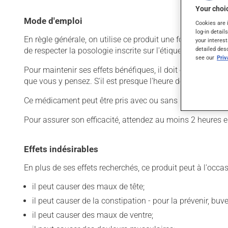
Your choic
Mode d'emploi
Cookies are 
log-in detail
En règle générale, on utilise ce produit une fois par jour.
your interest
detailed des
de respecter la posologie inscrite sur l'étiquette. N'en uti
see our
Pri
Pour maintenir ses effets bénéfiques, il doit être utilisé
que vous y pensez. S'il est presque l'heure de votre dose
Ce médicament peut être pris avec ou sans nourriture, sa
Pour assurer son efficacité, attendez au moins 2 heures 
Effets indésirables
En plus de ses effets recherchés, ce produit peut à l'occa
il peut causer des maux de tête;
il peut causer de la constipation - pour la prévenir, bu
il peut causer des maux de ventre;