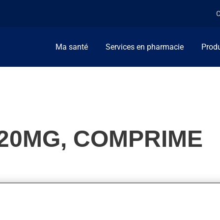
C
Ma santé
Services en pharmacie
Produ
 20MG, COMPRIME
ellement, on l'utilise pour diminuer les gras dans le sang (cholest
n action.