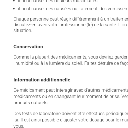
il peut causer des douleurs musculaires;
il peut causer des nausées ou, rarement, des vomissem
Chaque personne peut réagir différemment à un traitement
discutez-en avec votre professionnel(le) de la santé. Il ou
situation.
Conservation
Comme la plupart des médicaments, vous devriez garder ce
l'humidité ou à la lumière du soleil. Faites détruire de fa
Information additionnelle
Ce médicament peut interagir avec d'autres médicaments o
médicaments ou en changeant leur moment de prise. Vérif
produits naturels.
Des tests de laboratoire doivent être effectués périodiqueme
lui. Il est ainsi possible d'ajuster votre dosage pour le 
vous.