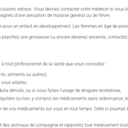
culaires sérieux. Vous devriez contacter votre médecin si vous 
mpagnés d'une sensation de malaise général ou de fièvre.
ive pour un enfant en développement. Les femmes en âge de procré
us planifiez une grossesse ou encore devenez enceinte, contactez
 à tout professionnel de la santé que vous consultez :
s, aliments ou autres);
 vous allaitez;
s dérivés, ou si vous faites l'usage de drogues récréatives;
ulière ou non, y compris les médicaments sans ordonnance, les 
our de vos médicaments sur vous en tout temps. Celle-ci pourrait ê
 des animaux de compagnie et rapportez tout médicament inutil