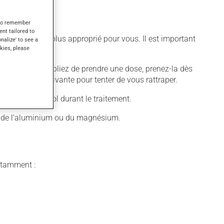
s to remember
ent tailored to
ifférent qui est plus approprié pour vous. Il est important
onalize' to see a
kies, please
quer. Si vous oubliez de prendre une dose, prenez-la dès
 pas la dose suivante pour tenter de vous rattraper.
cessive d'alcool durant le traitement.
nt de l'aluminium ou du magnésium.
notamment :