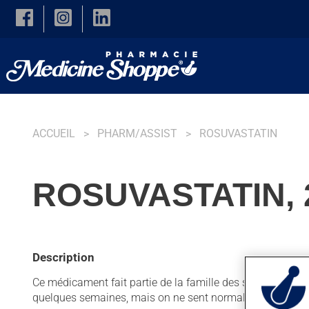
Skip to main content
ACCUEIL
PHARM/ASSIST
ROSUVASTATIN
ROSUVASTATIN,
Description
Ce médicament fait partie de la famille des statines. Habitu
quelques semaines, mais on ne sent normalement pas so