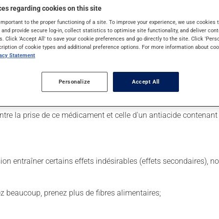
es regarding cookies on this site
important to the proper functioning of a site. To improve your experience, we use cookie
s and provide secure log-in, collect statistics to optimise site functionality, and deliver cont
 Il est possible que votre pharmacien vous ait indiqué un horaire d
s. Click 'Accept All' to save your cookie preferences and go directly to the site. Click 'Pers
cription of cookie types and additional preference options. For more information about coo
lisez pas plus, ni plus souvent qu'indiqué.
vacy Statement
 de façon régulière et continue. Assurez-vous de ne jamais en man
 suivante, laissez simplement tomber la dose oubliée. Ne doublez
Personalize
Accept All
ns égard aux repas ou aux collations. Évitez la consommation ex
entre la prise de ce médicament et celle d'un antiacide contena
sion entraîner certains effets indésirables (effets secondaires), 
vez beaucoup, prenez plus de fibres alimentaires;