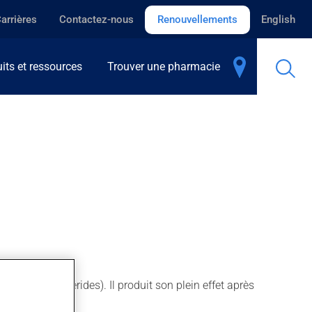
arrières
Contactez-nous
Renouvellements
English
its et ressources
Trouver une pharmacie
érol / triglycérides). Il produit son plein effet après