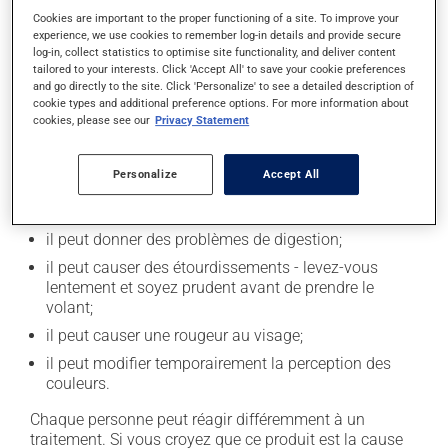
Cookies are important to the proper functioning of a site. To improve your
experience, we use cookies to remember log-in details and provide secure
Effets indésirables
log-in, collect statistics to optimise site functionality, and deliver content
tailored to your interests. Click 'Accept All' to save your cookie preferences
En plus de ses effets recherchés, ce produit peut à
and go directly to the site. Click 'Personalize' to see a detailed description of
l'occasion entraîner certains effets indésirables (effets
cookie types and additional preference options. For more information about
cookies, please see our
Privacy Statement
secondaires), notamment :
il peut causer des maux de tête;
Personalize
Accept All
il peut causer une irritation ou une congestion du
nez;
il peut donner des problèmes de digestion;
il peut causer des étourdissements - levez-vous
lentement et soyez prudent avant de prendre le
volant;
il peut causer une rougeur au visage;
il peut modifier temporairement la perception des
couleurs.
Chaque personne peut réagir différemment à un
traitement. Si vous croyez que ce produit est la cause