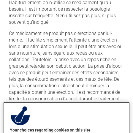
Habituellement, on n'utilise ce médicament qu'au
besoin. Il est important de respecter la posologie
inscrite sur l'étiquette. N'en utilisez pas plus, ni plus
souvent qu'indiqué.
Ce médicament ne produit pas d'érections par lui-
même. Il facilite simplement l'atteinte d'une érection
lors d'une stimulation sexuelle. Il peut être pris avec ou
sans nourriture, sans égard aux repas ou aux
collations. Toutefois, la prise avec un repas riche en
gras peut retarder son début d'action. La prise d'alcool
avec ce produit peut entraîner des effets secondaires
tels que des étourdissements et des maux de tête. De
plus, la consommation d'alcool peut diminuer la
capacité à obtenir une érection. Il est recommandé de
limiter la consommation d'alcool durant le traitement.
Évitez de prendre du pamplemousse ou du jus de
pamplemousse durant tout votre traitement. Le
pamplemousse peut sensiblement modifier l'effet de
votre médicament.
Your choices regarding cookies on this site