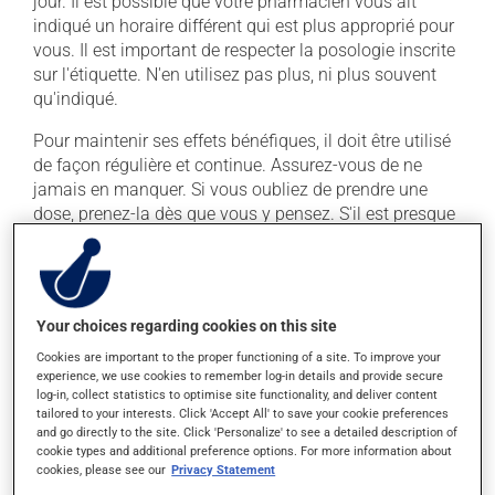
jour. Il est possible que votre pharmacien vous ait
indiqué un horaire différent qui est plus approprié pour
vous. Il est important de respecter la posologie inscrite
sur l'étiquette. N'en utilisez pas plus, ni plus souvent
qu'indiqué.
Pour maintenir ses effets bénéfiques, il doit être utilisé
de façon régulière et continue. Assurez-vous de ne
jamais en manquer. Si vous oubliez de prendre une
dose, prenez-la dès que vous y pensez. S'il est presque
l'heure de votre dose suivante, laissez simplement
tomber la dose oubliée. Ne doublez pas la dose
suivante pour tenter de vous rattraper.
Your choices regarding cookies on this site
Il est préférable de prendre ce médicament avec un
repas ou une collation : la prise avec de la nourriture
Cookies are important to the proper functioning of a site. To improve your
diminue les effets secondaires.
experience, we use cookies to remember log-in details and provide secure
log-in, collect statistics to optimise site functionality, and deliver content
tailored to your interests. Click 'Accept All' to save your cookie preferences
and go directly to the site. Click 'Personalize' to see a detailed description of
Effets indésirables
cookie types and additional preference options. For more information about
cookies, please see our
Privacy Statement
En plus de ses effets recherchés, ce produit peut à