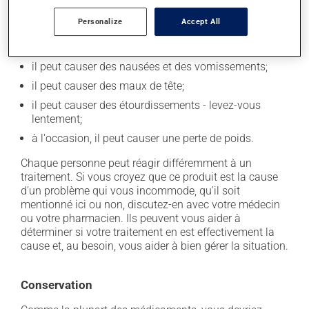
l'occasion entraîner certains effets indésirables (effets
secondaires), notamment :
Personalize
Accept All
il peut diminuer l'appétit;
il peut causer des nausées et des vomissements;
il peut causer des maux de tête;
il peut causer des étourdissements - levez-vous
lentement;
à l'occasion, il peut causer une perte de poids.
Chaque personne peut réagir différemment à un
traitement. Si vous croyez que ce produit est la cause
d'un problème qui vous incommode, qu'il soit
mentionné ici ou non, discutez-en avec votre médecin
ou votre pharmacien. Ils peuvent vous aider à
déterminer si votre traitement en est effectivement la
cause et, au besoin, vous aider à bien gérer la situation.
Conservation