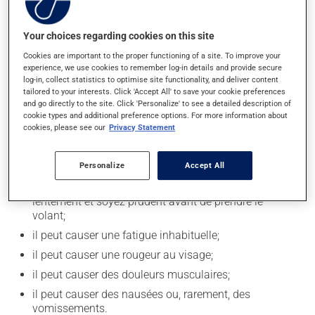
votre médicament.
Évitez la consommation excessive d'alcool durant le
Your choices regarding cookies on this site
traitement.
Cookies are important to the proper functioning of a site. To improve your
experience, we use cookies to remember log-in details and provide secure
log-in, collect statistics to optimise site functionality, and deliver content
Effets indésirables
tailored to your interests. Click 'Accept All' to save your cookie preferences
and go directly to the site. Click 'Personalize' to see a detailed description of
En plus de ses effets recherchés, ce produit peut à
cookie types and additional preference options. For more information about
l'occasion entraîner certains effets indésirables (effets
cookies, please see our
Privacy Statement
secondaires), notamment :
Personalize
Accept All
il peut causer des maux de tête;
il peut causer des étourdissements - levez-vous
lentement et soyez prudent avant de prendre le
volant;
il peut causer une fatigue inhabituelle;
il peut causer une rougeur au visage;
il peut causer des douleurs musculaires;
il peut causer des nausées ou, rarement, des
vomissements.