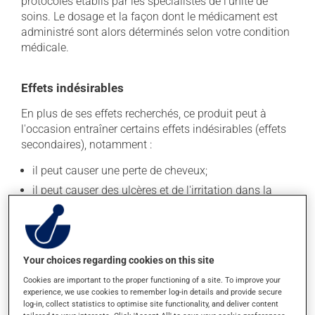
protocoles établis par les spécialistes de l'unité de
soins. Le dosage et la façon dont le médicament est
administré sont alors déterminés selon votre condition
médicale.
Effets indésirables
En plus de ses effets recherchés, ce produit peut à
l'occasion entraîner certains effets indésirables (effets
secondaires), notamment :
il peut causer une perte de cheveux;
il peut causer des ulcères et de l'irritation dans la
bouche;
il peut causer de la diarrhée;
il peut provoquer des changements dans la formule
sanguine, ce qui peut se manifester par une fatigue
Your choices regarding cookies on this site
inhabituelle, de la fièvre, des frissons, des maux de
Cookies are important to the proper functioning of a site. To improve your
gorge ou des infections - contactez votre médecin si
experience, we use cookies to remember log-in details and provide secure
cela se produit;
log-in, collect statistics to optimise site functionality, and deliver content