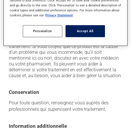
tailored to your interests. Click 'Accept All' to save your cookie preferences
il peut entraîner une irritation de l'oesophage;
and go directly to the site. Click 'Personalize' to see a detailed description of
il peut causer une inflammation de la peau
cookie types and additional preference options. For more information about
cookies, please see our
Privacy Statement
(dermatite);
il peut causer des nausées ou, rarement, des
vomissements.
Personalize
Accept All
Chaque personne peut réagir différemment à un
traitement. Si vous croyez que ce produit est la cause
d'un problème qui vous incommode, qu'il soit
mentionné ici ou non, discutez-en avec votre médecin
ou votre pharmacien. Ils peuvent vous aider à
déterminer si votre traitement en est effectivement la
cause et, au besoin, vous aider à bien gérer la situation.
Conservation
Pour toute question, renseignez-vous auprès des
professionnels qui supervisent votre traitement.
Information additionnelle