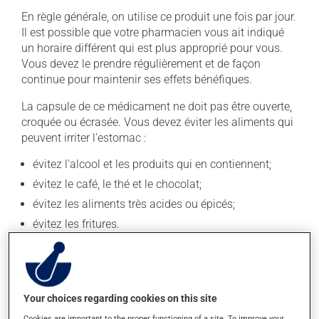
En règle générale, on utilise ce produit une fois par jour.
Il est possible que votre pharmacien vous ait indiqué
un horaire différent qui est plus approprié pour vous.
Vous devez le prendre régulièrement et de façon
continue pour maintenir ses effets bénéfiques.
La capsule de ce médicament ne doit pas être ouverte,
croquée ou écrasée. Vous devez éviter les aliments qui
peuvent irriter l'estomac :
évitez l'alcool et les produits qui en contiennent;
évitez le café, le thé et le chocolat;
évitez les aliments très acides ou épicés;
évitez les fritures.
Attention ! Le fait de fumer la cigarette est irritant pour
l'estomac.
Si vous oubliez de prendre une dose, prenez-la dès que
Your choices regarding cookies on this site
vous y pensez. S'il est presque l'heure de votre dose
Cookies are important to the proper functioning of a site. To improve your