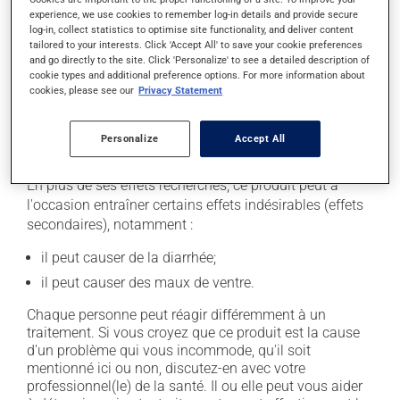
suivante, laissez simplement tomber la dose oubliée.
experience, we use cookies to remember log-in details and provide secure
Ne doublez pas la dose suivante pour tenter de vous
log-in, collect statistics to optimise site functionality, and deliver content
rattraper. Ce médicament doit être pris avant un repas.
tailored to your interests. Click 'Accept All' to save your cookie preferences
and go directly to the site. Click 'Personalize' to see a detailed description of
De plus, afin d'optimiser son efficacité, ce médicament
cookie types and additional preference options. For more information about
devrait être pris 30 à 60 minutes avant le premier repas
cookies, please see our
Privacy Statement
de la journée.
Personalize
Accept All
Effets indésirables
En plus de ses effets recherchés, ce produit peut à
l'occasion entraîner certains effets indésirables (effets
secondaires), notamment :
il peut causer de la diarrhée;
il peut causer des maux de ventre.
Chaque personne peut réagir différemment à un
traitement. Si vous croyez que ce produit est la cause
d'un problème qui vous incommode, qu'il soit
mentionné ici ou non, discutez-en avec votre
professionnel(le) de la santé. Il ou elle peut vous aider