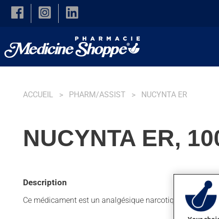
Skip to main content
ACCUEIL
PHARM/ASSIST
NUCYNTA ER
NUCYNTA ER, 1
Description
Ce médicament est un analgésique narcotique. Habituelleme