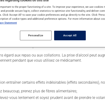
es regarding cookies on this site
important to the proper functioning of a site. To improve your experience, we use cookie
s and provide secure log-in, collect statistics to optimise site functionality, and deliver cont
. Il est possible que votre pharmacien vous ait indiqué un horaire
s. Click 'Accept All' to save your cookie preferences and go directly to the site. Click 'Pers
r ses effets bénéfiques.
cription of cookie types and additional preference options. For more information about coo
vacy Statement
étiquette. N'en utilisez pas plus, ni plus souvent qu'indiqué. Vo
Personalize
Accept All
oupé, croqué ou écrasé. Il est déconseillé de cesser brusquement d
iscutez-en avec votre pharmacien.
s égard aux repas ou aux collations. La prise d'alcool peut aug
ntiennent pendant que vous utilisez ce médicament.
sion entraîner certains effets indésirables (effets secondaires), 
vez beaucoup, prenez plus de fibres alimentaires;
levez-vous lentement et soyez prudent avant de prendre le volan