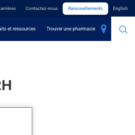
arrières
Contactez-nous
Renouvellements
English
its et ressources
Trouver une pharmacie
2H
quelques heures.