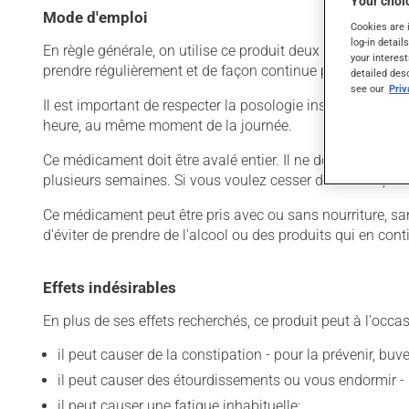
Your choic
Mode d'emploi
Cookies are 
log-in detail
En règle générale, on utilise ce produit deux fois par jour
your interest
prendre régulièrement et de façon continue pour mainteni
detailed des
see our
Pri
Il est important de respecter la posologie inscrite sur l'
heure, au même moment de la journée.
Ce médicament doit être avalé entier. Il ne doit pas être c
plusieurs semaines. Si vous voulez cesser de l'utiliser, d
Ce médicament peut être pris avec ou sans nourriture, san
d'éviter de prendre de l'alcool ou des produits qui en co
Effets indésirables
En plus de ses effets recherchés, ce produit peut à l'occa
il peut causer de la constipation - pour la prévenir, bu
il peut causer des étourdissements ou vous endormir - 
il peut causer une fatigue inhabituelle;