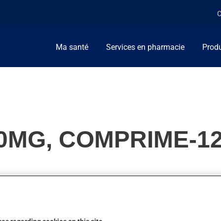
C
Ma santé
Services en pharmacie
Produ
00MG, COMPRIME-1
nt, on l'utilise pour la douleur. On peut sentir son action en 