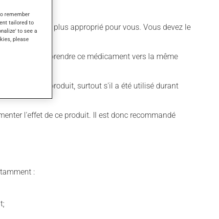
s to remember
ent tailored to
 différent qui est plus approprié pour vous. Vous devez le
onalize' to see a
kies, please
us devriez toujours prendre ce médicament vers la même
e prendre ce produit, surtout s'il a été utilisé durant
menter l'effet de ce produit. Il est donc recommandé
notamment :
t;