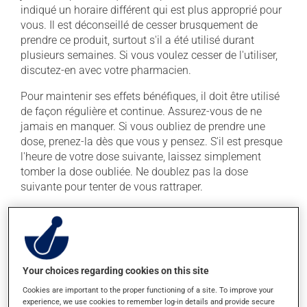
indiqué un horaire différent qui est plus approprié pour
vous. Il est déconseillé de cesser brusquement de
prendre ce produit, surtout s'il a été utilisé durant
plusieurs semaines. Si vous voulez cesser de l'utiliser,
discutez-en avec votre pharmacien.
Pour maintenir ses effets bénéfiques, il doit être utilisé
de façon régulière et continue. Assurez-vous de ne
jamais en manquer. Si vous oubliez de prendre une
dose, prenez-la dès que vous y pensez. S'il est presque
l'heure de votre dose suivante, laissez simplement
tomber la dose oubliée. Ne doublez pas la dose
suivante pour tenter de vous rattraper.
Ce médicament peut être pris avec ou sans nourriture,
sans égard aux repas ou aux collations. La prise
d'alcool peut augmenter l'effet du médicament. Limitez
la consommation d'alcool à une prise occasionnelle de
Your choices regarding cookies on this site
petites quantités.
Cookies are important to the proper functioning of a site. To improve your
experience, we use cookies to remember log-in details and provide secure