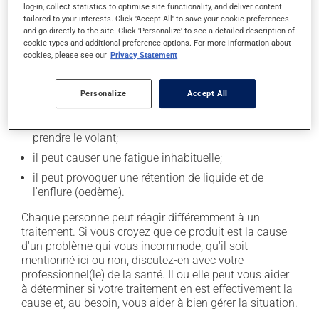
Effets indésirables
log-in, collect statistics to optimise site functionality, and deliver content
tailored to your interests. Click 'Accept All' to save your cookie preferences
En plus de ses effets recherchés, ce produit peut à
and go directly to the site. Click 'Personalize' to see a detailed description of
cookie types and additional preference options. For more information about
l'occasion entraîner certains effets indésirables (effets
cookies, please see our
Privacy Statement
secondaires), notamment :
il peut rendre la bouche sèche;
Personalize
Accept All
il peut causer des étourdissements ou vous endormir
- levez-vous lentement et soyez prudent avant de
prendre le volant;
il peut causer une fatigue inhabituelle;
il peut provoquer une rétention de liquide et de
l'enflure (oedème).
Chaque personne peut réagir différemment à un
traitement. Si vous croyez que ce produit est la cause
d'un problème qui vous incommode, qu'il soit
mentionné ici ou non, discutez-en avec votre
professionnel(le) de la santé. Il ou elle peut vous aider
à déterminer si votre traitement en est effectivement la
cause et, au besoin, vous aider à bien gérer la situation.