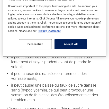
Cookies are important to the proper functioning of a site. To improve your
Effets indésirables
experience, we use cookies to remember log-in details and provide secure
log-in, collect statistics to optimise site functionality, and deliver content
En plus de ses effets recherchés, ce produit peut à
tailored to your interests. Click 'Accept All' to save your cookie preferences
l'occasion entraîner certains effets indésirables (effets
and go directly to the site. Click 'Personalize' to see a detailed description of
cookie types and additional preference options. For more information about
secondaires), notamment :
cookies, please see our
Privacy Statement
il peut causer des maux de tête;
il peut causer de la diarrhée;
Personalize
Accept All
il peut causer des douleurs articulaires;
il peut causer des étourdissements - levez-vous
lentement et soyez prudent avant de prendre le
volant;
il peut causer des nausées ou, rarement, des
vomissements;
il peut causer une baisse du taux de sucre dans le
sang (hypoglycémie), ce qui peut provoquer une
sensation de faiblesse, des étourdissements et des
tremblements.
Chaque personne peut réagir différemment à un