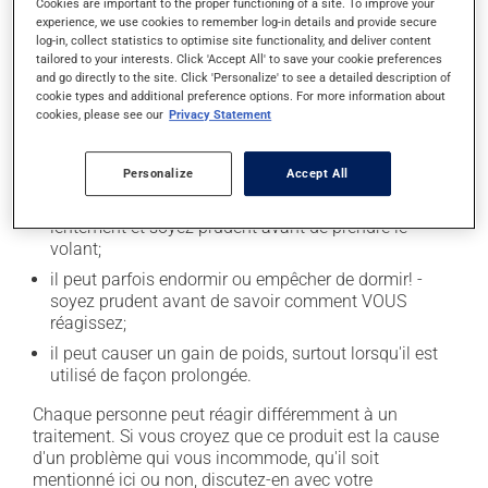
Cookies are important to the proper functioning of a site. To improve your
experience, we use cookies to remember log-in details and provide secure
En plus de ses effets recherchés, ce produit peut à
log-in, collect statistics to optimise site functionality, and deliver content
l'occasion entraîner certains effets indésirables (effets
tailored to your interests. Click 'Accept All' to save your cookie preferences
and go directly to the site. Click 'Personalize' to see a detailed description of
secondaires), notamment :
cookie types and additional preference options. For more information about
cookies, please see our
Privacy Statement
il peut causer des maux de tête;
il peut causer de la constipation - pour la prévenir,
buvez beaucoup, prenez plus de fibres alimentaires;
Personalize
Accept All
il peut causer des étourdissements - levez-vous
lentement et soyez prudent avant de prendre le
volant;
il peut parfois endormir ou empêcher de dormir! -
soyez prudent avant de savoir comment VOUS
réagissez;
il peut causer un gain de poids, surtout lorsqu'il est
utilisé de façon prolongée.
Chaque personne peut réagir différemment à un
traitement. Si vous croyez que ce produit est la cause
d'un problème qui vous incommode, qu'il soit
mentionné ici ou non, discutez-en avec votre