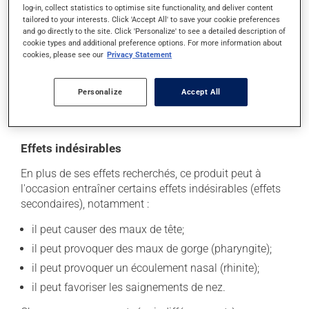
log-in, collect statistics to optimise site functionality, and deliver content
Pour maintenir ses effets bénéfiques, il doit être utilisé
tailored to your interests. Click 'Accept All' to save your cookie preferences
and go directly to the site. Click 'Personalize' to see a detailed description of
de façon régulière et continue. Assurez-vous de ne
cookie types and additional preference options. For more information about
jamais en manquer. Si vous oubliez de prendre une
cookies, please see our
Privacy Statement
dose, prenez-la dès que vous y pensez. S'il est presque
l'heure de votre dose suivante, laissez simplement
Personalize
Accept All
tomber la dose oubliée. Ne doublez pas la dose
suivante pour tenter de vous rattraper.
Effets indésirables
En plus de ses effets recherchés, ce produit peut à
l'occasion entraîner certains effets indésirables (effets
secondaires), notamment :
il peut causer des maux de tête;
il peut provoquer des maux de gorge (pharyngite);
il peut provoquer un écoulement nasal (rhinite);
il peut favoriser les saignements de nez.