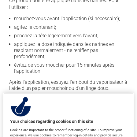
Ce produit doit être appliqué dans les narines. Pour
l'utiliser :
mouchez-vous avant l'application (si nécessaire);
agitez le contenant;
penchez la tête légèrement vers l'avant;
appliquez la dose indiquée dans les narines en
respirant normalement - ne reniflez pas
profondément;
évitez de vous moucher pour 15 minutes après
l'application.
Après l'application, essuyez l'embout du vaporisateur à
l'aide d'un papier-mouchoir ou d'un linge doux.
En règle générale, on utilise ce produit une fois par jour.
Il est possible que votre pharmacien vous ait indiqué
un horaire différent qui est plus approprié pour vous. Il
est important de respecter la posologie inscrite sur
Your choices regarding cookies on this site
l'étiquette. N'en utilisez pas plus, ni plus souvent
Cookies are important to the proper functioning of a site. To improve your
qu'indiqué.
experience, we use cookies to remember log-in details and provide secure