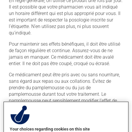
En règle générale, on utilise ce produit une fois par jour.
Il est possible que votre pharmacien vous ait indiqué
un horaire différent qui est plus approprié pour vous. Il
est important de respecter la posologie inscrite sur
l'étiquette. N'en utilisez pas plus, ni plus souvent
qu'indiqué.
Pour maintenir ses effets bénéfiques, il doit être utilisé
de façon régulière et continue. Assurez-vous de ne
jamais en manquer. Ce médicament doit être avalé
entier. Il ne doit pas être coupé, croqué ou écrasé.
Ce médicament peut être pris avec ou sans nourriture,
sans égard aux repas ou aux collations. Évitez de
prendre du pamplemousse ou du jus de
pamplemousse durant tout votre traitement. Le
pamplemousse peut sensiblement modifier l'effet de
votre médicament.
La prise d'alcool peut augmenter l'effet du
médicament. Limitez la consommation d'alcool à une
Your choices regarding cookies on this site
prise occasionnelle de petites quantités.