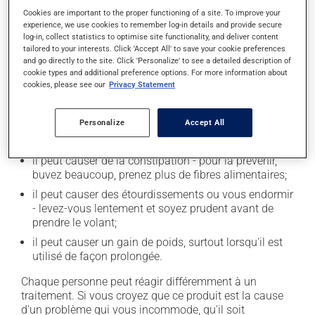
Cookies are important to the proper functioning of a site. To improve your
experience, we use cookies to remember log-in details and provide secure
Effets indésirables
log-in, collect statistics to optimise site functionality, and deliver content
tailored to your interests. Click 'Accept All' to save your cookie preferences
and go directly to the site. Click 'Personalize' to see a detailed description of
En plus de ses effets recherchés, ce produit peut à
cookie types and additional preference options. For more information about
l'occasion entraîner certains effets indésirables (effets
cookies, please see our
Privacy Statement
secondaires), notamment :
il peut rendre la bouche sèche;
Personalize
Accept All
il peut causer des maux de tête;
il peut causer de la constipation - pour la prévenir,
buvez beaucoup, prenez plus de fibres alimentaires;
il peut causer des étourdissements ou vous endormir
- levez-vous lentement et soyez prudent avant de
prendre le volant;
il peut causer un gain de poids, surtout lorsqu'il est
utilisé de façon prolongée.
Chaque personne peut réagir différemment à un
traitement. Si vous croyez que ce produit est la cause
d'un problème qui vous incommode, qu'il soit