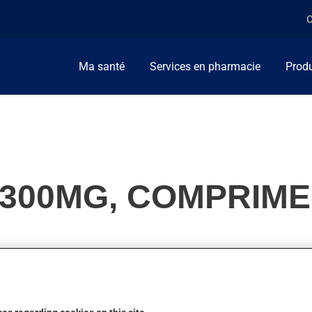
C
Ma santé
Services en pharmacie
Produ
 300MG, COMPRIME
roblèmes du système nerveux (psychose). On l'emploie aussi pour
ues jours.