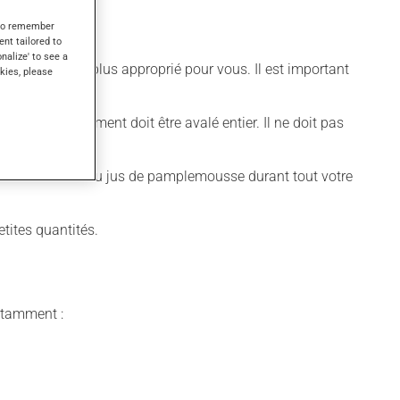
s to remember
ent tailored to
onalize' to see a
ifférent qui est plus approprié pour vous. Il est important
kies, please
uer. Ce médicament doit être avalé entier. Il ne doit pas
amplemousse ou du jus de pamplemousse durant tout votre
tites quantités.
notamment :