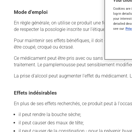
Your choic
Cookies are 
Mode d'emploi
log-in detail
your interest
En règle générale, on utilise ce produit une fois par jour.
detailed des
de respecter la posologie inscrite sur l'étiquette. N'en uti
see our
Pri
Pour maintenir ses effets bénéfiques, il doit être utilisé
être coupé, croqué ou écrasé.
Ce médicament peut être pris avec ou sans nourriture, s
traitement. Le pamplemousse peut sensiblement modifier 
La prise d'alcool peut augmenter l'effet du médicament. 
Effets indésirables
En plus de ses effets recherchés, ce produit peut à l'occa
il peut rendre la bouche sèche;
il peut causer des maux de tête;
il peut causer de la constipation - pour la prévenir, bu