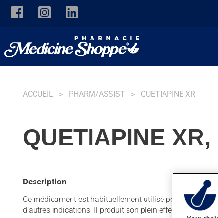
Skip to main content
ACCUEIL
PHARM/ASSIST
QUETIAPINE XR
QUETIAPINE XR,
Description
Ce médicament est habituellement utilisé pour certains p
d'autres indications. Il produit son plein effet après quelq