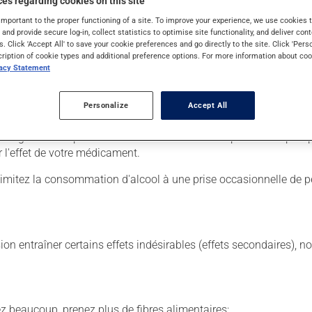
es regarding cookies on this site
important to the proper functioning of a site. To improve your experience, we use cookie
s and provide secure log-in, collect statistics to optimise site functionality, and deliver cont
s. Click 'Accept All' to save your cookie preferences and go directly to the site. Click 'Pers
 Il est possible que votre pharmacien vous ait indiqué un horaire d
cription of cookie types and additional preference options. For more information about coo
lisez pas plus, ni plus souvent qu'indiqué.
vacy Statement
 de façon régulière et continue. Assurez-vous de ne jamais en manq
Personalize
Accept All
ans égard aux repas ou aux collations. Évitez de prendre du p
l'effet de votre médicament.
Limitez la consommation d'alcool à une prise occasionnelle de pe
sion entraîner certains effets indésirables (effets secondaires), 
vez beaucoup, prenez plus de fibres alimentaires;