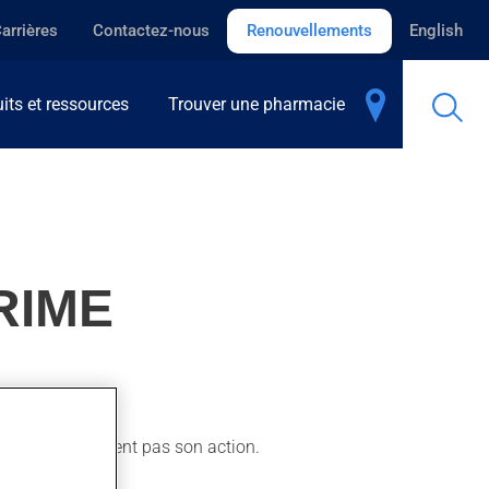
arrières
Contactez-nous
Renouvellements
English
its et ressources
Trouver une pharmacie
RIME
essente normalement pas son action.