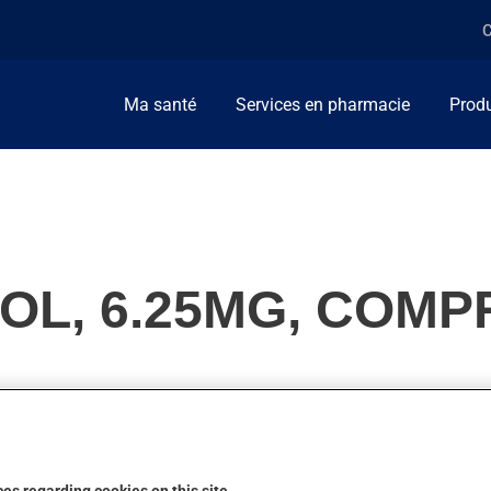
C
Ma santé
Services en pharmacie
Produ
OL, 6.25MG, COMP
 travail du coeur. Il agit en quelques heures, bien que l'on ne r