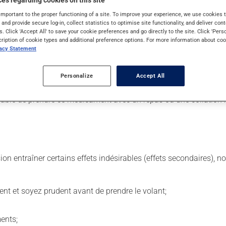
es regarding cookies on this site
important to the proper functioning of a site. To improve your experience, we use cookie
s and provide secure log-in, collect statistics to optimise site functionality, and deliver cont
. Il est possible que votre pharmacien vous ait indiqué un horaire 
s. Click 'Accept All' to save your cookie preferences and go directly to the site. Click 'Pers
lisez pas plus, ni plus souvent qu'indiqué.
cription of cookie types and additional preference options. For more information about coo
vacy Statement
uit, surtout s'il a été utilisé durant plusieurs semaines. Si vous 
 être utilisé de façon régulière et continue. Assurez-vous de ne 
Personalize
Accept All
us y pensez. S'il est presque l'heure de votre dose suivante, l
férable de prendre ce médicament avec un repas ou une collation : 
sion entraîner certains effets indésirables (effets secondaires), 
ent et soyez prudent avant de prendre le volant;
ents;