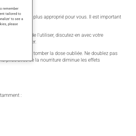
s to remember
ent tailored to
différent qui est plus approprié pour vous. Il est important
onalize' to see a
kies, please
voulez cesser de l'utiliser, discutez-en avec votre
jamais en manquer.
aissez simplement tomber la dose oubliée. Ne doublez pas
la prise avec de la nourriture diminue les effets
notamment :