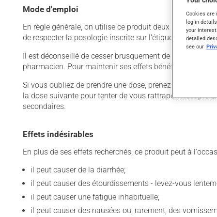
Your choic
Mode d'emploi
Cookies are 
log-in detail
En règle générale, on utilise ce produit deux fois par jour
your interest
de respecter la posologie inscrite sur l'étiquette. N'en uti
detailed des
see our
Pri
Il est déconseillé de cesser brusquement de prendre ce prod
pharmacien. Pour maintenir ses effets bénéfiques, il doit
Si vous oubliez de prendre une dose, prenez-la dès que vo
la dose suivante pour tenter de vous rattraper. Il est pré
secondaires.
Effets indésirables
En plus de ses effets recherchés, ce produit peut à l'occa
il peut causer de la diarrhée;
il peut causer des étourdissements - levez-vous lentem
il peut causer une fatigue inhabituelle;
il peut causer des nausées ou, rarement, des vomissem