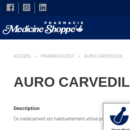
Skip to main content
ACCUEIL
PHARM/ASSIST
AURO CARVEDILOL
AURO CARVEDIL
Description
Ce médicament est habituellement utilisé pour faciliter le