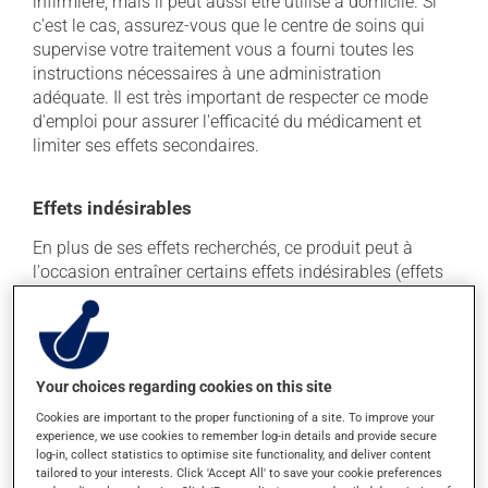
infirmière, mais il peut aussi être utilisé à domicile. Si
c'est le cas, assurez-vous que le centre de soins qui
supervise votre traitement vous a fourni toutes les
instructions nécessaires à une administration
adéquate. Il est très important de respecter ce mode
d'emploi pour assurer l'efficacité du médicament et
limiter ses effets secondaires.
Effets indésirables
En plus de ses effets recherchés, ce produit peut à
l'occasion entraîner certains effets indésirables (effets
secondaires), notamment :
il peut causer des étourdissements - levez-vous
lentement et soyez prudent avant de prendre le
volant;
Your choices regarding cookies on this site
il peut causer une rougeur au visage;
Cookies are important to the proper functioning of a site. To improve your
experience, we use cookies to remember log-in details and provide secure
il peut causer picotements et démangeaisons;
log-in, collect statistics to optimise site functionality, and deliver content
il peut entraîner une baisse de tension artérielle qui
tailored to your interests. Click 'Accept All' to save your cookie preferences