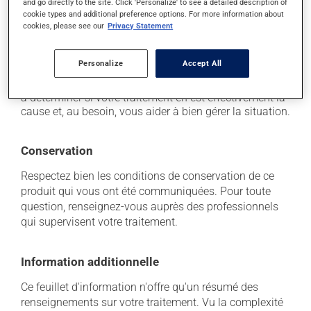
causerait de la faiblesse et des étourdissements.
and go directly to the site. Click 'Personalize' to see a detailed description of
cookie types and additional preference options. For more information about
cookies, please see our
Privacy Statement
Chaque personne peut réagir différemment à un
traitement. Si vous croyez que ce produit est la cause
d'un problème qui vous incommode, qu'il soit
Personalize
Accept All
mentionné ici ou non, discutez-en avec votre
professionnel(le) de la santé. Il ou elle peut vous aider
à déterminer si votre traitement en est effectivement la
cause et, au besoin, vous aider à bien gérer la situation.
Conservation
Respectez bien les conditions de conservation de ce
produit qui vous ont été communiquées. Pour toute
question, renseignez-vous auprès des professionnels
qui supervisent votre traitement.
Information additionnelle
Ce feuillet d'information n'offre qu'un résumé des
renseignements sur votre traitement. Vu la complexité