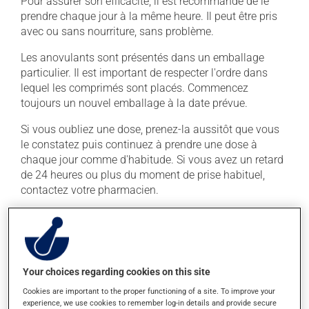
Pour assurer son efficacité, il est recommandé de le
prendre chaque jour à la même heure. Il peut être pris
avec ou sans nourriture, sans problème.
Les anovulants sont présentés dans un emballage
particulier. Il est important de respecter l'ordre dans
lequel les comprimés sont placés. Commencez
toujours un nouvel emballage à la date prévue.
Si vous oubliez une dose, prenez-la aussitôt que vous
le constatez puis continuez à prendre une dose à
chaque jour comme d'habitude. Si vous avez un retard
de 24 heures ou plus du moment de prise habituel,
contactez votre pharmacien.
En règle générale, on utilise ce produit une fois par jour.
Il est possible que votre pharmacien vous ait indiqué
un horaire différent qui est plus approprié pour vous.
Vous devez le prendre régulièrement et de façon
Your choices regarding cookies on this site
continue pour maintenir ses effets bénéfiques.
Cookies are important to the proper functioning of a site. To improve your
experience, we use cookies to remember log-in details and provide secure