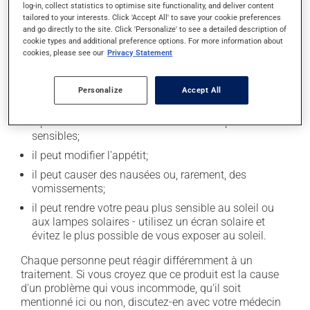
log-in, collect statistics to optimise site functionality, and deliver content
Effets indésirables
tailored to your interests. Click 'Accept All' to save your cookie preferences
and go directly to the site. Click 'Personalize' to see a detailed description of
En plus de ses effets recherchés, ce produit peut à
cookie types and additional preference options. For more information about
l'occasion entraîner certains effets indésirables (effets
cookies, please see our
Privacy Statement
secondaires), notamment :
il peut provoquer une rétention de liquide et de
Personalize
Accept All
l'enflure (oedème);
il peut faire enfler les seins et les rendre plus
sensibles;
il peut modifier l'appétit;
il peut causer des nausées ou, rarement, des
vomissements;
il peut rendre votre peau plus sensible au soleil ou
aux lampes solaires - utilisez un écran solaire et
évitez le plus possible de vous exposer au soleil.
Chaque personne peut réagir différemment à un
traitement. Si vous croyez que ce produit est la cause
d'un problème qui vous incommode, qu'il soit
mentionné ici ou non, discutez-en avec votre médecin